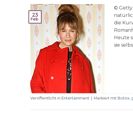
© Getty
23
natürli
Feb.
die Kur
Romanhe
Heute s
sie selb
Veröffentlicht in
Entertainment
|
Markiert mit
Botox
,