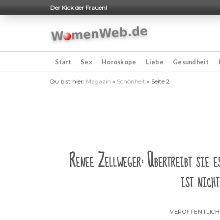
Skip
Der Kick der Frauen!
to
content
Start
Sex
Horoskope
Liebe
Gesundheit
Du bist hier:
Magazin
»
Schönheit
»
Seite 2
Renee Zellweger: Übertreibt sie e
ist nicht
VERÖFFENTLIC