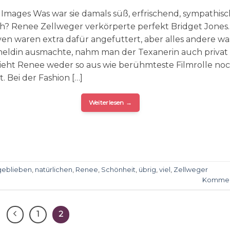
 Images Was war sie damals süß, erfrischend, sympathis
ch? Renee Zellweger verkörperte perfekt Bridget Jones.
ven waren extra dafür angefuttert, aber alles andere wa
ldin ausmachte, nahm man der Texanerin auch privat 
ieht Renee weder so aus wie berühmteste Filmrolle noc
st. Bei der Fashion […]
Weiterlesen
→
geblieben
,
natürlichen
,
Renee
,
Schönheit
,
übrig
,
viel
,
Zellweger
Kommen
1
2