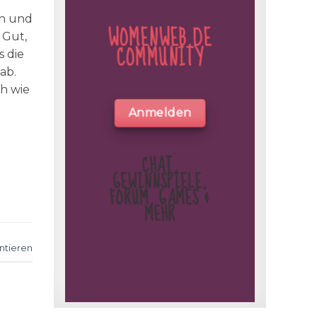
ch und
WOMENWEB.DE
 Gut,
COMMUNITY
s die
ab.
h wie
Anmelden
CHAT,
GEWINNSPIELE,
FORUM, GAMES &
MEHR
tieren