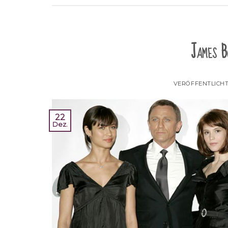
James B
VERÖFFENTLICH
22
Dez.