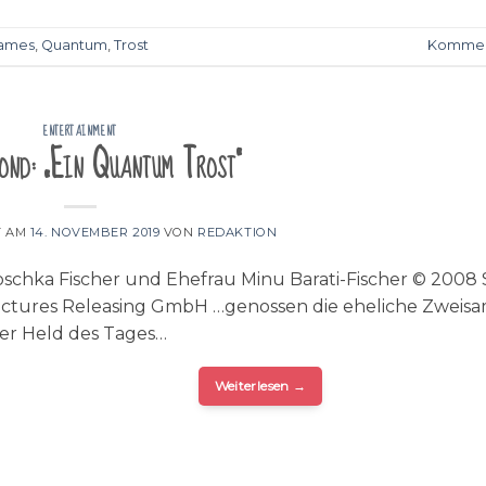
ames
,
Quantum
,
Trost
Kommen
ENTERTAINMENT
ond: „Ein Quantum Trost“
T AM
14. NOVEMBER 2019
VON
REDAKTION
oschka Fischer und Ehefrau Minu Barati-Fischer © 2008
ictures Releasing GmbH …genossen die eheliche Zweisa
er Held des Tages…
Weiterlesen
→