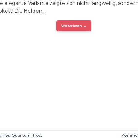
ie elegante Variante zeigte sich nicht langweilig, sonder
okett! Die Helden…
Weiterlesen
→
ames
,
Quantum
,
Trost
Kommen