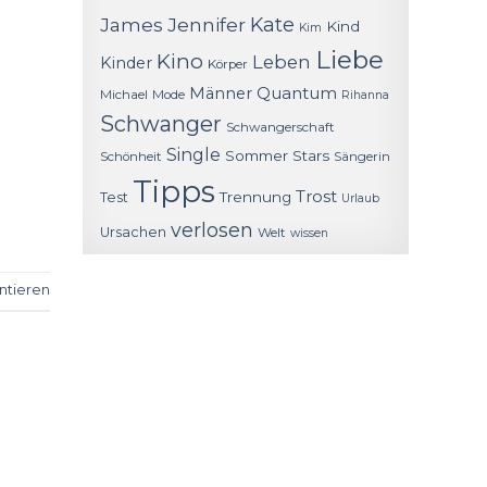
James
Jennifer
Kate
Kind
Kim
Liebe
Kino
Leben
Kinder
Körper
Quantum
Männer
Michael
Mode
Rihanna
Schwanger
Schwangerschaft
Single
Sommer
Stars
Schönheit
Sängerin
Tipps
Trost
Trennung
Test
Urlaub
verlosen
Ursachen
Welt
wissen
tieren