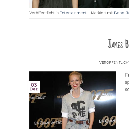
Veröffentlicht in
Entertainment
|
Markiert mit
Bond
,
J
James B
VERÖFFENTLIC
F
s
03
s
Dez.