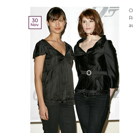
O
R
30
a
Nov.