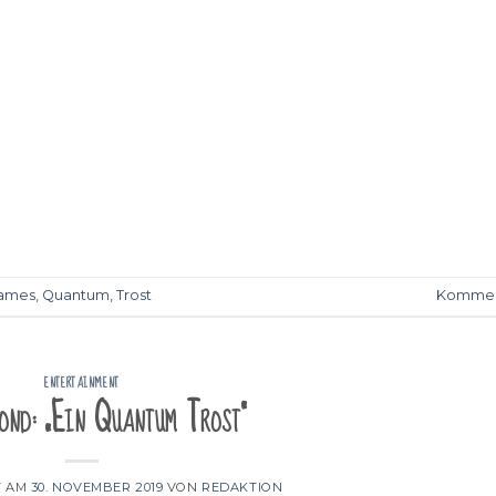
ames
,
Quantum
,
Trost
Kommen
ENTERTAINMENT
ond: „Ein Quantum Trost“
T AM
30. NOVEMBER 2019
VON
REDAKTION