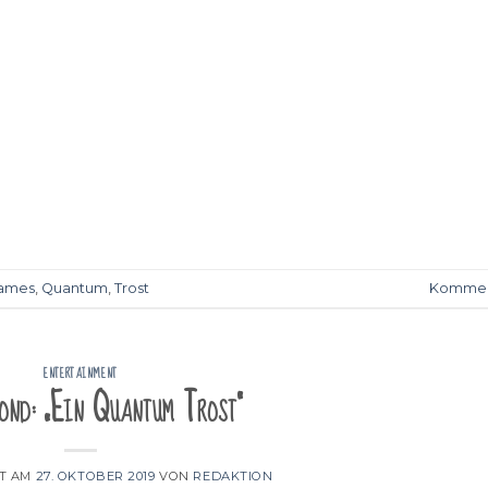
ames
,
Quantum
,
Trost
Kommen
ENTERTAINMENT
ond: „Ein Quantum Trost“
HT AM
27. OKTOBER 2019
VON
REDAKTION