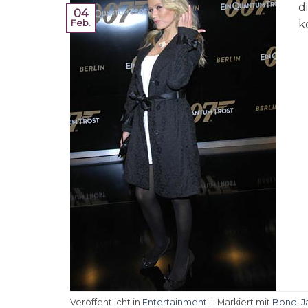
d
04
k
Feb.
Veröffentlicht in
Entertainment
|
Markiert mit
Bond
,
J