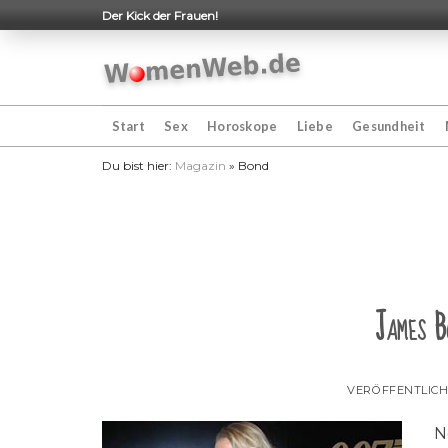
Skip
Der Kick der Frauen!
to
content
Start
Sex
Horoskope
Liebe
Gesundheit
Du bist hier:
Magazin
»
Bond
James B
VERÖFFENTLIC
N