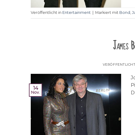
Veröffentlicht in
Entertainment
|
Markiert mit
Bond
,
J
James B
VERÖFFENTLICH
J
P
14
D
Nov.