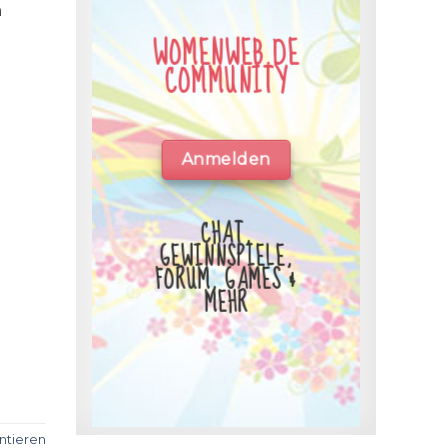
n
WOMENWEB.DE
COMMUNITY
Anmelden
CHAT,
GEWINNSPIELE,
FORUM, GAMES &
MEHR
tieren