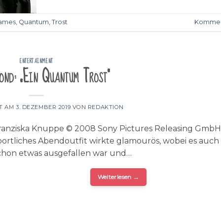
ames
,
Quantum
,
Trost
Kommen
ENTERTAINMENT
ond: „Ein Quantum Trost“
HT AM
3. DEZEMBER 2019
VON
REDAKTION
ranziska Knuppe © 2008 Sony Pictures Releasing GmbH
portliches Abendoutfit wirkte glamourös, wobei es auch
chon etwas ausgefallen war und…
Weiterlesen
→