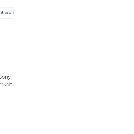
tieren
 Sony
mkeit.