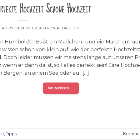
erfekte Hochzeit Schöne Hochzeit
T AM
27. DEZEMBER 2019
VON
REDAKTION
an Humboldth Es ist ein Mädchen- und ein Märchentrau
s wissen schon von klein auf, wie der perfekte Hochzeits
l. Doch leider müssen wir meistens lange auf unseren P
wenn er dann da ist, soll alles perfekt sein! Eine Hochze
en Bergen, an einem See oder auf […]
Weiterlesen
→
te
,
Tipps
Kommen