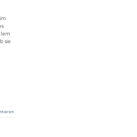
 im
es
llem
b sie
n
tieren