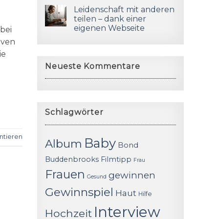
Leidenschaft mit anderen
teilen – dank einer
eigenen Webseite
bei
iven
ie
Neueste Kommentare
Schlagwörter
tieren
Baby
Album
Bond
Buddenbrooks
Filmtipp
Frau
Frauen
gewinnen
Gesund
Gewinnspiel
Haut
Hilfe
Interview
Hochzeit