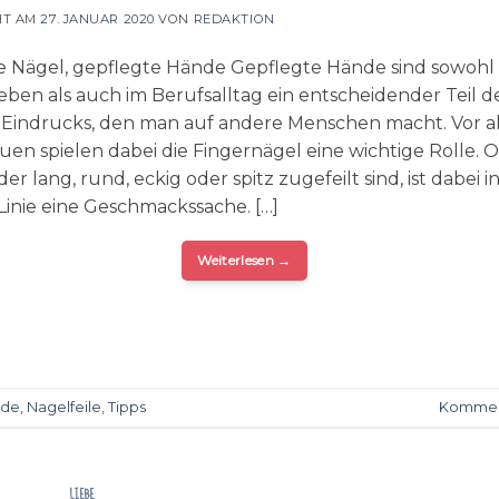
HT AM
27. JANUAR 2020
VON
REDAKTION
 Nägel, gepflegte Hände Gepflegte Hände sind sowohl
leben als auch im Berufsalltag ein entscheidender Teil d
 Eindrucks, den man auf andere Menschen macht. Vor a
auen spielen dabei die Fingernägel eine wichtige Rolle. O
er lang, rund, eckig oder spitz zugefeilt sind, ist dabei i
 Linie eine Geschmackssache. […]
Weiterlesen
→
nde
,
Nagelfeile
,
Tipps
Kommen
LIEBE