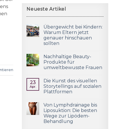
tens
Neueste Artikel
nen
Übergewicht bei Kindern:
Warum Eltern jetzt
genauer hinschauen
sollten
Nachhaltige Beauty-
Produkte für
umweltbewusste Frauen
tieren
Die Kunst des visuellen
23
Storytellings auf sozialen
Apr.
Plattformen
Von Lymphdrainage bis
Liposuktion: Die besten
Wege zur Lipödem-
Behandlung