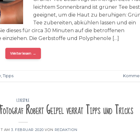
leichtem Sonnenbrand ist grüner Tee bes
geeignet, um die Haut zu beruhigen: Grü
Tee zubereiten, abkühlen lassen und ein
 dieses für circa 30 Minuten auf die betroffenen
 einziehen. Die Gerbstoffe und Polyphenole […]
Weiterlesen
→
y
,
Tipps
Kommen
LIFESTYLE
Fotograf Robert Geipel verrät Tipps und Tricks
HT AM
3. FEBRUAR 2020
VON
REDAKTION