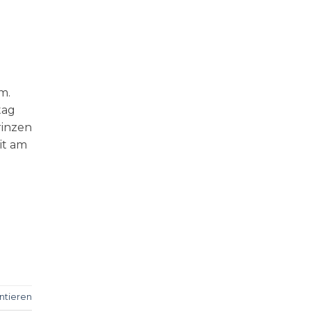
m.
tag
rinzen
it am
tieren