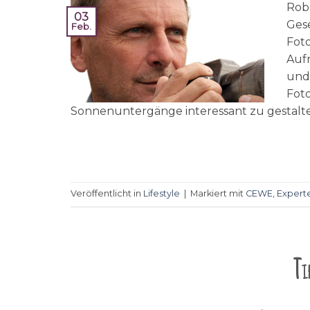
Robe
03
Gese
Feb.
Fot
Auf
und
Foto
Sonnenuntergänge interessant zu gestalten
Veröffentlicht in
Lifestyle
|
Markiert mit
CEWE
,
Expert
Ti