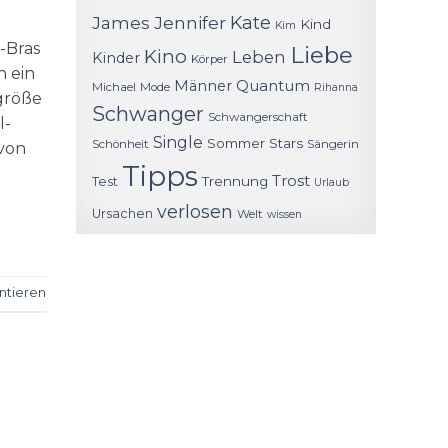
James
Jennifer
Kate
Kind
Kim
-Bras
Liebe
Kino
Leben
Kinder
Körper
h ein
Quantum
Männer
Michael
Mode
Rihanna
größe
Schwanger
Schwangerschaft
l-
Single
Sommer
Stars
Schönheit
Sängerin
 von
Tipps
Trost
Trennung
Test
Urlaub
verlosen
Ursachen
Welt
wissen
tieren