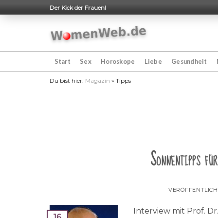
Skip
Der Kick der Frauen!
to
content
Start
Sex
Horoskope
Liebe
Gesundheit
Du bist hier:
Magazin
»
Tipps
Sonnentipps für
VERÖFFENTLIC
Interview mit Prof. D
16