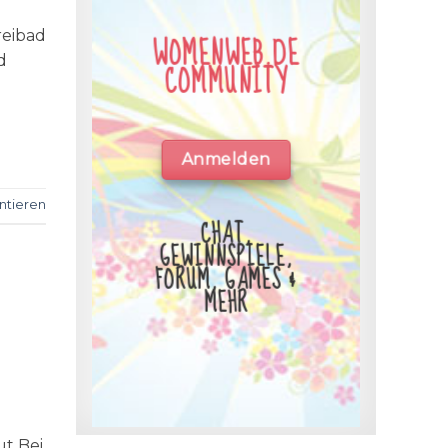
reibad
WOMENWEB.DE
d
COMMUNITY
Anmelden
tieren
CHAT,
GEWINNSPIELE,
FORUM, GAMES &
MEHR
ut Bei