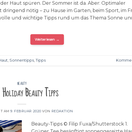
der Haut spüren. Der Sommer ist da. Aber: Optimaler
t dringend nötig – zu Hause im Garten, beim Sport, im F
tvolle und wichtige Tipps rund um das Thema Sonne un
Weiterlesen
→
Haut
,
Sonnentipps
,
Tipps
Kommen
BEAUTY
 Holiday Beauty Tipps
HT AM
9. FEBRUAR 2020
VON
REDAKTION
Beauty-Tipps © Filip Fuxa/Shutterstock 1.
Grüner Tee besänftigt sonnengereizte Ha