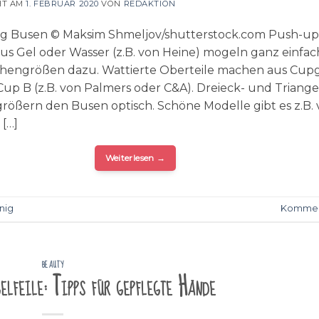
HT AM
1. FEBRUAR 2020
VON
REDAKTION
ig Busen © Maksim Shmeljov/shutterstock.com Push-up
aus Gel oder Wasser (z.B. von Heine) mogeln ganz einfac
chengrößen dazu. Wattierte Oberteile machen aus Cup
Cup B (z.B. von Palmers oder C&A). Dreieck- und Triange
größern den Busen optisch. Schöne Modelle gibt es z.B.
 […]
Weiterlesen
→
nig
Kommen
BEAUTY
elfeile: Tipps für gepflegte Hände