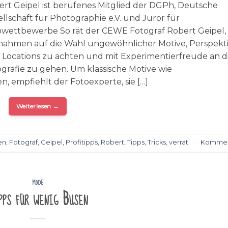
rt Geipel ist berufenes Mitglied der DGPh, Deutsche
llschaft für Photographie e.V. und Juror für
owettbewerbe So rät der CEWE Fotograf Robert Geipel, 
nahmen auf die Wahl ungewöhnlicher Motive, Perspekt
 Locations zu achten und mit Experimentierfreude an d
grafie zu gehen. Um klassische Motive wie
, empfiehlt der Fotoexperte, sie […]
Weiterlesen
→
en
,
Fotograf
,
Geipel
,
Profitipps
,
Robert
,
Tipps
,
Tricks
,
verrät
Kommen
MODE
pps für wenig Busen