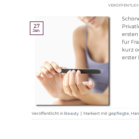
VERÖFFENTLIC
Schöne
27
Privat
Jan.
ersten
für Fr
kurz od
erster
Veröffentlicht in
Beauty
|
Markiert mit
gepflegte
,
Hä