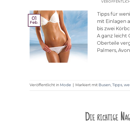
VERÖFFENTLIC
Tipps für wen
01
mit Einlagen 
Feb.
bis zwei Körb
A ganz leicht 
Oberteile ver
Palmers, Avon
Veröffentlicht in
Mode
|
Markiert mit
Busen
,
Tipps
,
we
Die richtige Nag