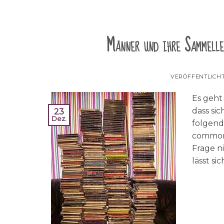
Männer und ihre Sammelle
VERÖFFENTLICH
Es geht
dass si
23
Dez.
folgend
commons
Frage n
lässt si