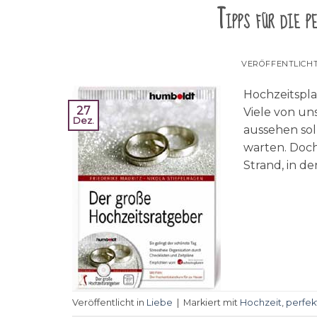
Tipps für die p
VERÖFFENTLICH
Hochzeitspl
27
Viele von un
Dez.
aussehen sol
warten. Doch 
Strand, in d
Veröffentlicht in
Liebe
|
Markiert mit
Hochzeit
,
perfek