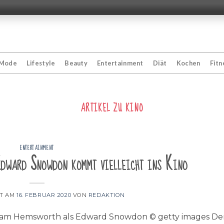
Mode
Lifestyle
Beauty
Entertainment
Diät
Kochen
Fitn
ARTIKEL ZU
KINO
ENTERTAINMENT
Edward Snowdon kommt vielleicht ins Kino
HT AM
16. FEBRUAR 2020
VON
REDAKTION
iam Hemsworth als Edward Snowdon © getty images De