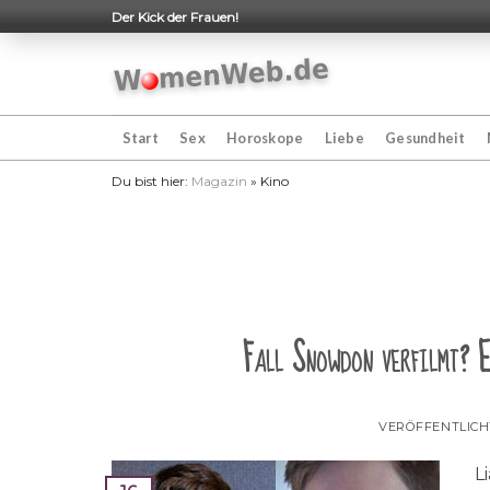
Skip
Der Kick der Frauen!
to
content
Start
Sex
Horoskope
Liebe
Gesundheit
Du bist hier:
Magazin
»
Kino
Fall Snowdon verfilmt? 
VERÖFFENTLIC
L