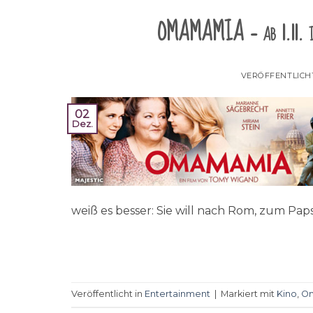
OMAMAMIA – ab 1.11. im
VERÖFFENTLICH
02
Dez.
weiß es besser: Sie will nach Rom, zum Paps
Veröffentlicht in
Entertainment
|
Markiert mit
Kino
,
O