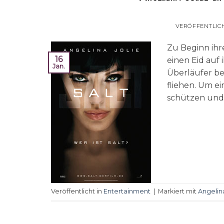
VERÖFFENTLIC
Zu Beginn ihr
16
einen Eid auf 
Jan.
Überläufer bes
fliehen. Um e
schützen und 
Veröffentlicht in
Entertainment
|
Markiert mit
Angelin