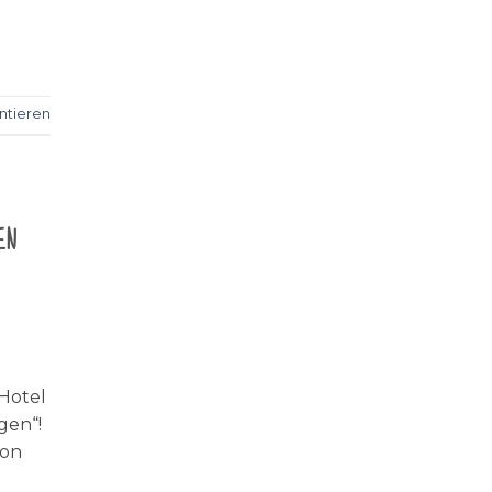
tieren
en
 Hotel
gen“!
von