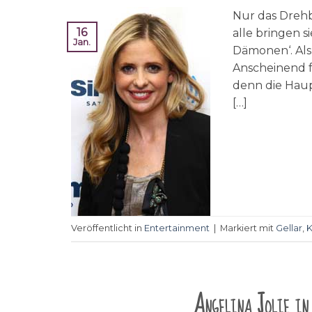
Nur das Drehb
16
alle bringen s
Jan.
Dämonen‘. Als
Anscheinend f
denn die Haup
[…]
Veröffentlicht in
Entertainment
|
Markiert mit
Gellar
,
K
Angelina Jolie in