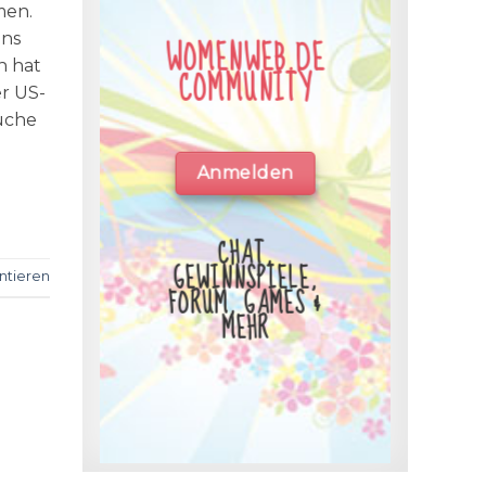
men.
ins
WOMENWEB.DE
n hat
COMMUNITY
er US-
Suche
Anmelden
CHAT,
GEWINNSPIELE,
tieren
FORUM, GAMES &
MEHR