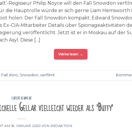
Salt‘-Regisseur Philip Noyce will den Fall Snowdon verfil
ür die Hauptrolle würde er sich gerne Liam Hemsworth 
oot holen. Der Fall Snowdon kompakt: Edward Snowdo
ls Ex-CIA-Mitarbeiter Details über Spionageaktivitäten d
egierung veröffentlicht. Jetzt ist er in Moskau auf der 
ach Asyl. Diese […]
Weiterlesen
→
,
Fall
,
Kino
,
Snowdon
,
verfilmt
Kommen
ENTERTAINMENT
chelle Gellar vielleicht wieder als 'Buffy'
HT AM
16. JANUAR 2020
VON
REDAKTION