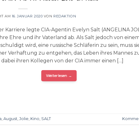
HT AM
16. JANUAR 2020
VON
REDAKTION
er Karriere legte CIA-Agentin Evelyn Salt (ANGELINA JO
ihre Ehre und ihr Vaterland ab. Als Salt jedoch von eine
chuldigt wird, eine russische Schläferin zu sein, muss si
iner Verhaftung zu entgehen, das Leben ihres Mannes z
dabei ihren Kollegen von der CIA immer einen […]
Weiterlesen
→
a
,
August
,
Jolie
,
Kino
,
SALT
Kommen