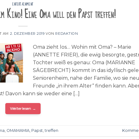
ENTERTAINMENT
 Kino! Eine Oma will den Papst treffen!
T AM
2. DEZEMBER 2019
VON
REDAKTION
Oma zieht los… Wohin mit Oma? – Marie
(ANNETTE FRIER), die ewig besorgte, gest
Tochter weiß es genau: Oma (MARIANNE
SÄGEBRECHT) kommt in das idyllisch gel
Seniorenheim, nahe der Familie, wo sie ne
Freunde „in ihrem Alter“ finden kann. Ab
t! Davon kann sie weder eine […]
Weiterlesen
→
ma
,
OMAMAMIA
,
Papst
,
treffen
Kommen