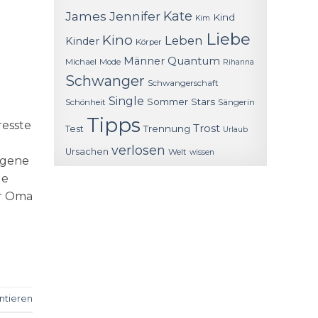
James
Jennifer
Kate
Kind
Kim
Liebe
Kino
Leben
Kinder
Körper
Quantum
Männer
Michael
Mode
Rihanna
Schwanger
Schwangerschaft
Single
Sommer
Stars
Schönheit
Sängerin
Tipps
resste
Trost
Trennung
Test
Urlaub
verlosen
Ursachen
Welt
wissen
egene
ue
er Oma
tieren