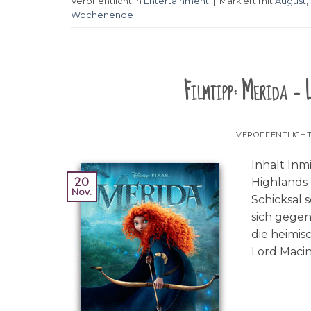
Veröffentlicht in
Entertainment
|
Markiert mit
August
,
Wochenende
Filmtipp: Merida – 
VERÖFFENTLICH
Inhalt Inm
20
Highlands 
Nov.
Schicksal 
sich gegen
die heimis
Lord Macin