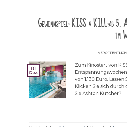
Gewinnspiel: KISS & KILL:ab 5. A
im W
VERÖFFENTLIC
Zum Kinostart von KISS
01
Entspannungswochene
Dez.
von 1.130 Euro. Lassen
Klicken Sie sich durch
Sie Ashton Kutcher?