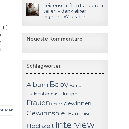
Leidenschaft mit anderen
teilen – dank einer
eigenen Webseite
LIE)
m
Neueste Kommentare
e
u
Schlagwörter
Baby
Album
Bond
Buddenbrooks
Filmtipp
Frau
Frauen
gewinnen
Gesund
tieren
Gewinnspiel
Haut
Hilfe
Interview
Hochzeit