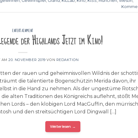
gewinnen
,
Gewinnspiel
,
Grand
,
KILLab
,
Kino
,
KISS
,
München
,
Westin
,
Kommen
ENTERTAINMENT
Legende der Highlands Jetzt im Kino!
T AM
20. NOVEMBER 2019
VON
REDAKTION
itten der rauen und geheimnisvollen Wildnis der schott
träumt die talentierte Bogenschützin Merida davon, ihr
selbst in die Hand zu nehmen. Als der ungestüme Rotsc
 die alten Traditionen des Königreichs auflehnt, stößt M
chen Lords – den klobigen Lord MacGuffin, den mürrisc
tosh und den streitsüchtigen Lord Dingwall […]
Weiterlesen
→