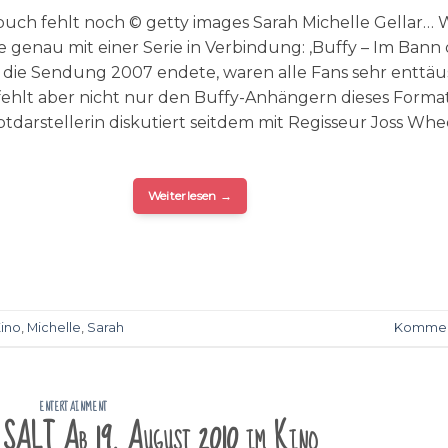
uch fehlt noch © getty images Sarah Michelle Gellar… 
ie genau mit einer Serie in Verbindung: ‚Buffy – Im Bann
 die Sendung 2007 endete, waren alle Fans sehr enttäu
ehlt aber nicht nur den Buffy-Anhängern dieses Format
tdarstellerin diskutiert seitdem mit Regisseur Joss Wh
Weiterlesen
→
ino
,
Michelle
,
Sarah
Kommen
ENTERTAINMENT
 SALT Ab 19. August 2010 im Kino