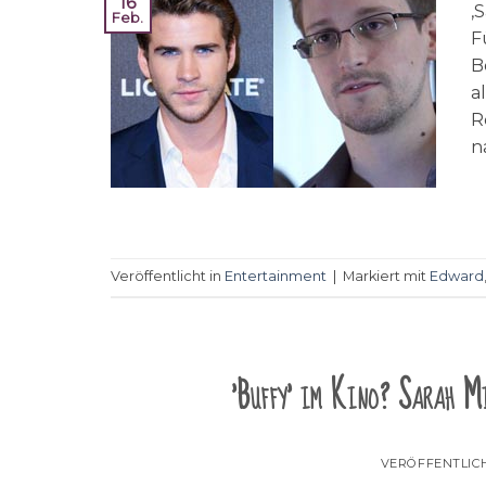
16
‚
Feb.
F
B
a
R
n
Veröffentlicht in
Entertainment
|
Markiert mit
Edward
'Buffy' im Kino? Sarah Mi
VERÖFFENTLIC