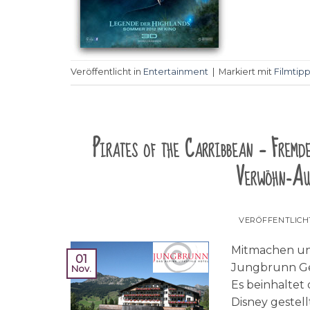
Veröffentlicht in
Entertainment
|
Markiert mit
Filmtip
Pirates of the Carribbean – Fremd
Verwöhn-Auf
VERÖFFENTLIC
Mitmachen und 
01
Jungbrunn Ge
Nov.
Es beinhaltet
Disney gestell