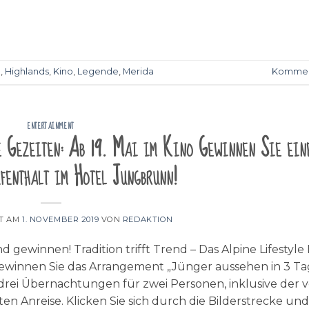
p
,
Highlands
,
Kino
,
Legende
,
Merida
Kommen
ENTERTAINMENT
e Gezeiten: Ab 19. Mai im Kino Gewinnen Sie ein
enthalt im Hotel Jungbrunn!
HT AM
1. NOVEMBER 2019
VON
REDAKTION
gewinnen! Tradition trifft Trend – Das Alpine Lifestyle
winnen Sie das Arrangement „Jünger aussehen in 3 Ta
 drei Übernachtungen für zwei Personen, inklusive der 
ten Anreise. Klicken Sie sich durch die Bilderstrecke und