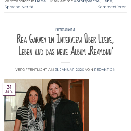
Veröffentlicht in
Liebe
|
Markiert mit
Körprsprache
,
Liebe
,
Sprache
,
verrät
Kommentieren
ENTERTAINMENT
Rea Garvey im Interview Über Liebe,
Leben und das neue Album „Reamonn“
VERÖFFENTLICHT AM
31. JANUAR 2020
VON
REDAKTION
31
Jan.