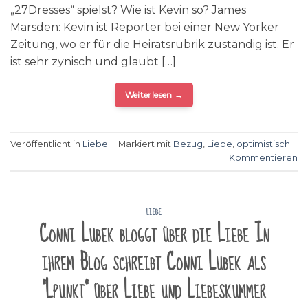
„27Dresses“ spielst? Wie ist Kevin so? James
Marsden: Kevin ist Reporter bei einer New Yorker
Zeitung, wo er für die Heiratsrubrik zuständig ist. Er
ist sehr zynisch und glaubt […]
Weiterlesen
→
Veröffentlicht in
Liebe
|
Markiert mit
Bezug
,
Liebe
,
optimistisch
Kommentieren
LIEBE
Conni Lubek bloggt über die Liebe In
ihrem Blog schreibt Conni Lubek als
"Lpunkt" über Liebe und Liebeskummer