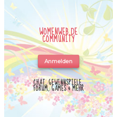
WOMENWEB.DE
COMMUNITY
Anmelden
CHAT, GEWINNSPIELE,
FORUM, GAMES & MEHR