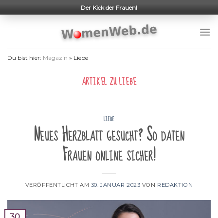
Skip
Der Kick der Frauen!
to
content
Du bist hier:
Magazin
»
Liebe
ARTIKEL ZU
LIEBE
LIEBE
Neues Herzblatt gesucht? So daten
Frauen online sicher!
VERÖFFENTLICHT AM
30. JANUAR 2023
VON
REDAKTION
30