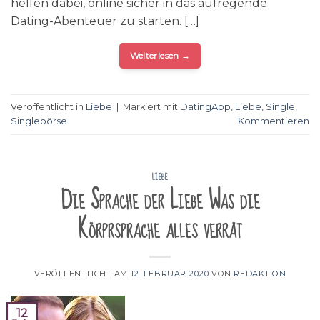
helfen dabei, online sicher in das aufregende
Dating-Abenteuer zu starten. […]
Weiterlesen
→
Veröffentlicht in
Liebe
|
Markiert mit
DatingApp
,
Liebe
,
Single
,
Singlebörse
Kommentieren
LIEBE
Die Sprache der Liebe Was die
Körprsprache alles verrät
VERÖFFENTLICHT AM
12. FEBRUAR 2020
VON
REDAKTION
12