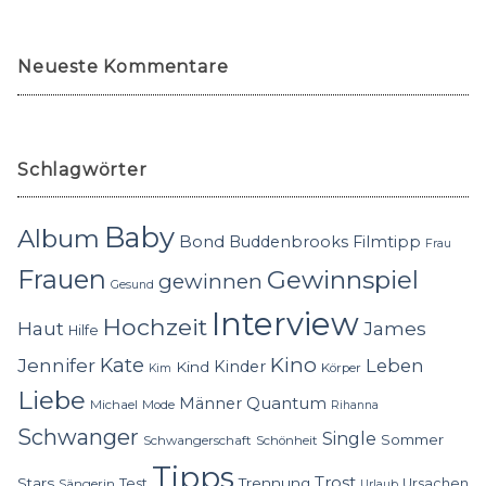
Neueste Kommentare
Schlagwörter
Baby
Album
Bond
Buddenbrooks
Filmtipp
Frau
Frauen
Gewinnspiel
gewinnen
Gesund
Interview
Hochzeit
Haut
James
Hilfe
Kino
Jennifer
Kate
Leben
Kinder
Kind
Körper
Kim
Liebe
Quantum
Männer
Michael
Mode
Rihanna
Schwanger
Single
Sommer
Schwangerschaft
Schönheit
Tipps
Trost
Stars
Trennung
Test
Ursachen
Sängerin
Urlaub