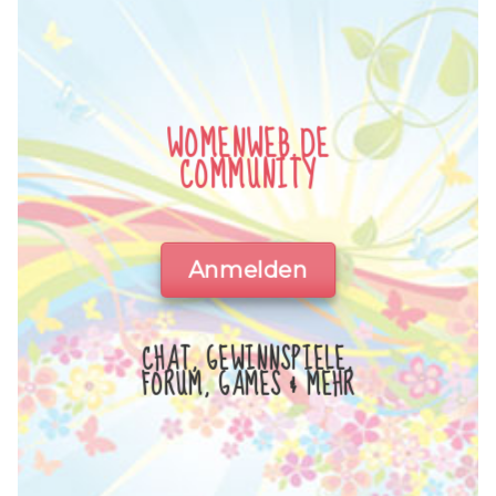
WOMENWEB.DE
COMMUNITY
Anmelden
CHAT, GEWINNSPIELE,
FORUM, GAMES & MEHR