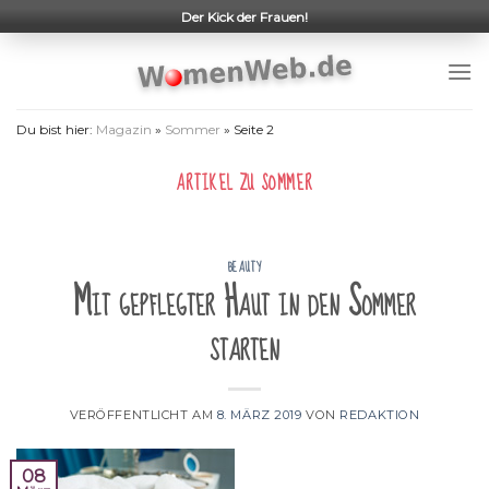
Skip
Der Kick der Frauen!
to
content
Du bist hier:
Magazin
»
Sommer
»
Seite 2
ARTIKEL ZU
SOMMER
BEAUTY
Mit gepflegter Haut in den Sommer
starten
VERÖFFENTLICHT AM
8. MÄRZ 2019
VON
REDAKTION
08