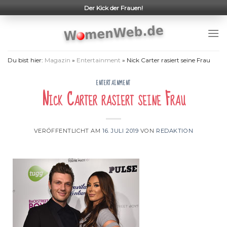
Skip
Der Kick der Frauen!
to
content
Du bist hier:
Magazin
»
Entertainment
»
Nick Carter rasiert seine Frau
ENTERTAINMENT
Nick Carter rasiert seine Frau
VERÖFFENTLICHT AM
16. JULI 2019
VON
REDAKTION