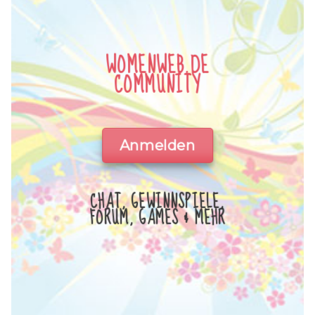
WOMENWEB.DE
COMMUNITY
Anmelden
CHAT, GEWINNSPIELE,
FORUM, GAMES & MEHR