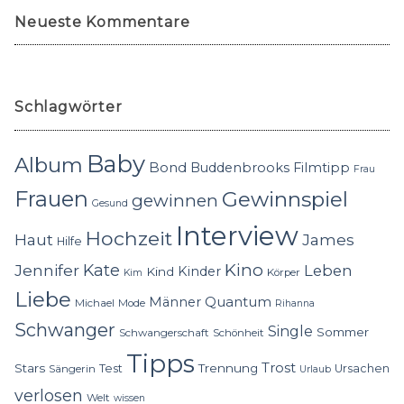
Neueste Kommentare
Schlagwörter
Baby
Album
Bond
Buddenbrooks
Filmtipp
Frau
Frauen
Gewinnspiel
gewinnen
Gesund
Interview
Hochzeit
Haut
James
Hilfe
Kino
Jennifer
Kate
Leben
Kinder
Kind
Körper
Kim
Liebe
Quantum
Männer
Michael
Mode
Rihanna
Schwanger
Single
Sommer
Schwangerschaft
Schönheit
Tipps
Trost
Stars
Trennung
Test
Ursachen
Sängerin
Urlaub
verlosen
Welt
wissen