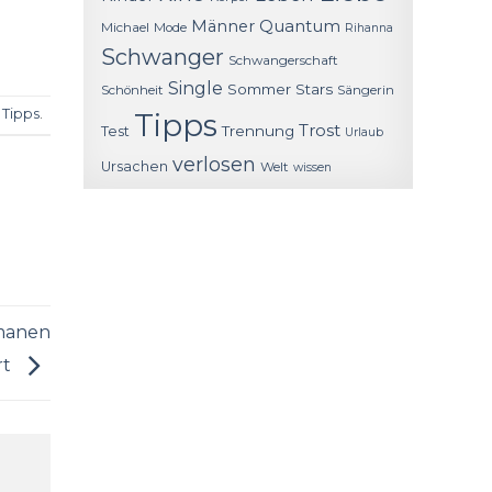
Quantum
Männer
Michael
Mode
Rihanna
Schwanger
Schwangerschaft
Single
Sommer
Stars
Schönheit
Sängerin
,
Tipps
.
Tipps
Trost
Trennung
Test
Urlaub
verlosen
Ursachen
Welt
wissen
omanen
rt