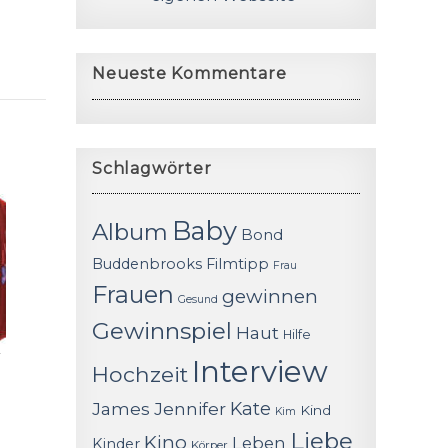
Neueste Kommentare
Schlagwörter
Baby
Album
Bond
Buddenbrooks
Filmtipp
Frau
Frauen
gewinnen
Gesund
Gewinnspiel
Haut
Hilfe
r
Interview
Hochzeit
James
Jennifer
Kate
Kind
Kim
Liebe
Kino
Leben
Kinder
Körper