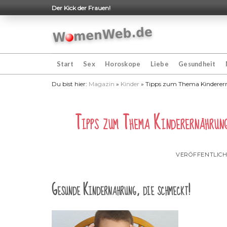
Skip
Der Kick der Frauen!
to
content
Start
Sex
Horoskope
Liebe
Gesundheit
Du bist hier:
Magazin
»
Kinder
»
Tipps zum Thema Kinderernäh
Tipps zum Thema Kinderernährung
VERÖFFENTLIC
Gesunde Kindernahrung, die schmeckt!