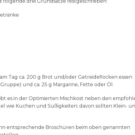
d folgende drei Grundsätze festgeschrieben:
Getränke
 am Tag ca. 200 g Brot und/oder Getreideflocken essen
.Gruppe) und ca. 25 g Margarine, Fette oder Öl.
ibt es in der Optimierten Mischkost neben den empfoh
l wie Kuchen und Süßigkeiten; davon sollten Klein- u
 kann entsprechende Broschüren beim oben genannten
stellen.