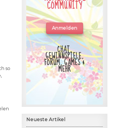
COMMUNITY
Anmelden
CHAT,
GEWINNSPIELE,
FORUM, GAMES &
MEHR
ch so
,
elen
Neueste Artikel