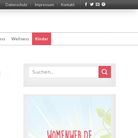
Datenschutz
Impressum
Kontakt
ess
Wellness
Kinder
WOMENWEB.DE