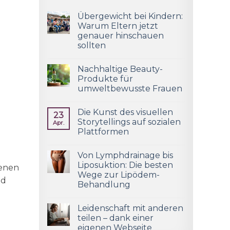
Übergewicht bei Kindern:
Warum Eltern jetzt
genauer hinschauen
sollten
Nachhaltige Beauty-
Produkte für
umweltbewusste Frauen
Die Kunst des visuellen
23
Storytellings auf sozialen
Apr.
Plattformen
Von Lymphdrainage bis
Liposuktion: Die besten
lenen
Wege zur Lipödem-
nd
Behandlung
Leidenschaft mit anderen
teilen – dank einer
eigenen Webseite