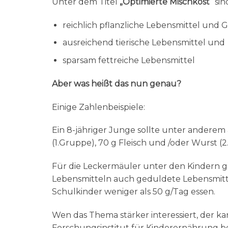
Unter dem Titel
„Optimierte Mischkost“
sin
reichlich pflanzliche Lebensmittel und 
ausreichend tierische Lebensmittel und
sparsam fettreiche Lebensmittel
Aber was heißt das nun genau?
Einige Zahlenbeispiele:
Ein 8-jähriger Junge sollte unter anderem
(1.Gruppe), 70 g Fleisch und /oder Wurst (2
Für die Leckermäuler unter den Kindern g
Lebensmitteln auch geduldete Lebensmitte
Schulkinder weniger als 50 g/Tag essen.
Wen das Thema stärker interessiert, der
Forschungsinstitut für Kinderernährung be