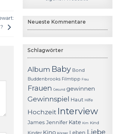
ewart:
Neueste Kommentare
k?
Schlagwörter
Baby
Album
Bond
Buddenbrooks
Filmtipp
Frau
Frauen
gewinnen
Gesund
Gewinnspiel
Haut
Hilfe
Interview
Hochzeit
James
Jennifer
Kate
Kind
Kim
Liebe
Kino
Leben
Kinder
Körper