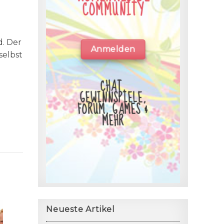
COMMUNITY
d. Der
Anmelden
selbst
CHAT,
GEWINNSPIELE,
FORUM, GAMES &
MEHR
Neueste Artikel