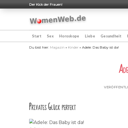
Skip
Der Kick der Frauen!
to
content
Start
Sex
Horoskope
Liebe
Gesundheit
Du bist hier:
Magazin
»
Kinder
»
Adele: Das Baby ist da!
Ade
VERÖFFENTL
Privates Glück perfekt