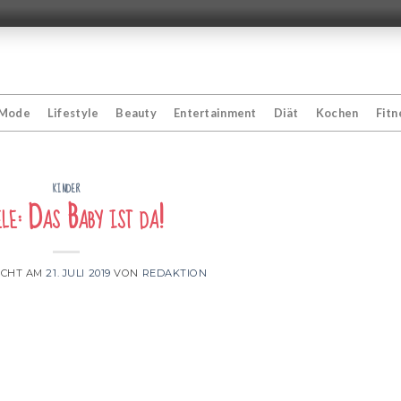
Mode
Lifestyle
Beauty
Entertainment
Diät
Kochen
Fitn
KINDER
le: Das Baby ist da!
ICHT AM
21. JULI 2019
VON
REDAKTION