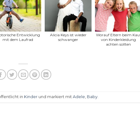
torische Entwicklung
Alicia Keys ist wieder
Worauf Eltern beim Kau
mit dem Laufrad
schwanger
von Kinderkleidung
achten sollten
fentlicht in
Kinder
und markiert mit
Adele
,
Baby
.