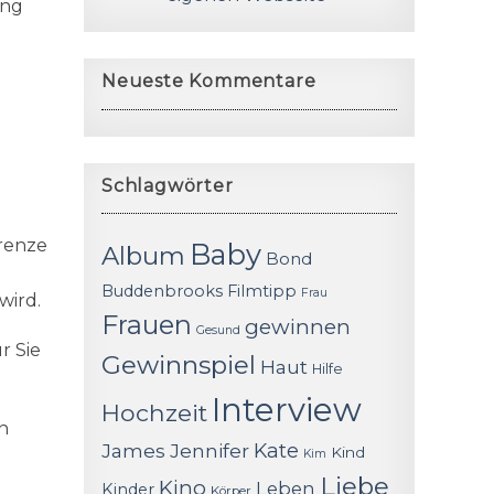
ung
Neueste Kommentare
Schlagwörter
grenze
Baby
Album
Bond
Buddenbrooks
Filmtipp
Frau
wird.
Frauen
gewinnen
Gesund
r Sie
Gewinnspiel
Haut
Hilfe
Interview
Hochzeit
n
James
Jennifer
Kate
Kind
Kim
Liebe
Kino
Leben
Kinder
Körper