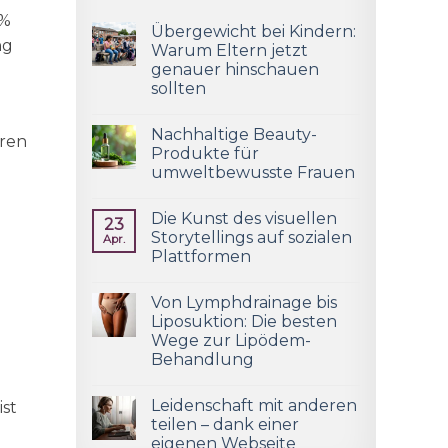
4%
Übergewicht bei Kindern:
ng
Warum Eltern jetzt
genauer hinschauen
sollten
Nachhaltige Beauty-
aren
Produkte für
umweltbewusste Frauen
Die Kunst des visuellen
23
Storytellings auf sozialen
Apr.
Plattformen
Von Lymphdrainage bis
Liposuktion: Die besten
Wege zur Lipödem-
Behandlung
Leidenschaft mit anderen
ist
teilen – dank einer
eigenen Webseite