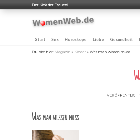
Skip
Der Kick der Frauen!
to
content
Start
Sex
Horoskope
Liebe
Gesundheit
Du bist hier:
Magazin
»
Kinder
»
Was man wissen muss
Wa
VERÖFFENTLICH
Was man wissen muss