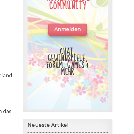
COMMUNITY
Anmelden
CHAT,
GEWINNSPIELE,
FORUM, GAMES &
MEHR
hland
t
h das
Neueste Artikel