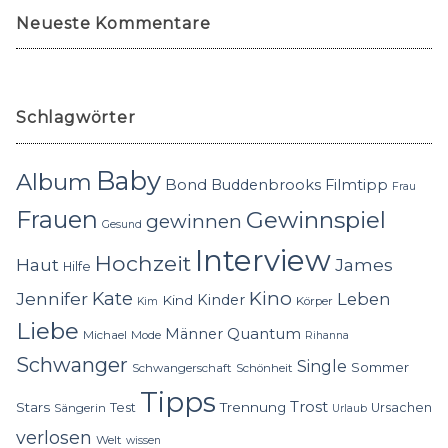
Neueste Kommentare
Schlagwörter
Baby
Album
Bond
Buddenbrooks
Filmtipp
Frau
Frauen
Gewinnspiel
gewinnen
Gesund
Interview
Hochzeit
Haut
James
Hilfe
Kino
Jennifer
Kate
Leben
Kinder
Kind
Körper
Kim
Liebe
Quantum
Männer
Michael
Mode
Rihanna
Schwanger
Single
Sommer
Schwangerschaft
Schönheit
Tipps
Trost
Stars
Trennung
Test
Ursachen
Sängerin
Urlaub
verlosen
Welt
wissen