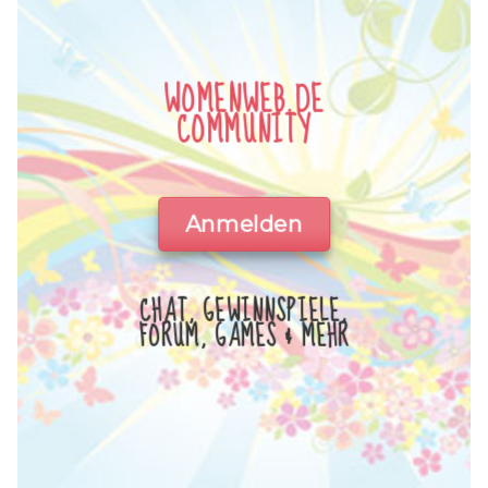
WOMENWEB.DE
COMMUNITY
Anmelden
CHAT, GEWINNSPIELE,
FORUM, GAMES & MEHR