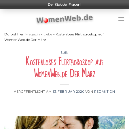
Skip
Der Kick der Frauen!
to
content
Du bist hier:
Magazin
»
Liebe
»
Kostenloses Flirthoroskop auf
WomenWeb.de Der März
LIEBE
Kostenloses Flirthoroskop auf
WomenWeb.de Der März
VERÖFFENTLICHT AM
13. FEBRUAR 2020
VON
REDAKTION