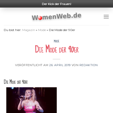
Skip
Der Kick der Frauen!
to
content
Du bist hier:
Magazin
»
Mode
»
Die Mode der 90er
MODE
Die Mode der 90er
VERÖFFENTLICHT AM
26. APRIL 2019
VON
REDAKTION
Die Mode der 90er