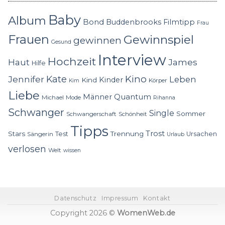
Baby
Album
Bond
Buddenbrooks
Filmtipp
Frau
Frauen
Gewinnspiel
gewinnen
Gesund
Interview
Hochzeit
Haut
James
Hilfe
Kino
Jennifer
Kate
Leben
Kinder
Kind
Körper
Kim
Liebe
Quantum
Männer
Michael
Mode
Rihanna
Schwanger
Single
Sommer
Schwangerschaft
Schönheit
Tipps
Trost
Stars
Trennung
Test
Ursachen
Sängerin
Urlaub
verlosen
Welt
wissen
Datenschutz
Impressum
Kontakt
Copyright 2026 ©
WomenWeb.de