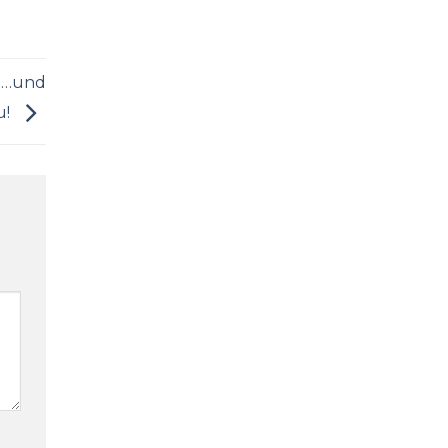
… …und
u!