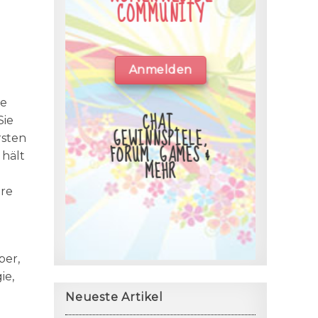
COMMUNITY
Anmelden
ie
CHAT,
Sie
GEWINNSPIELE,
rsten
FORUM, GAMES &
 hält
MEHR
hre
ber,
ie,
Neueste Artikel