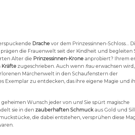
uerspuckende
Drache
vor dem Prinzessinnen-Schloss… D
ägen die Frauenwelt seit der Kindheit und begleiten 
rten Alter die
Prinzessinnen-Krone
anprobiert? Ihrem e
 Kräfte
zugeschrieben. Auch wenn
frau
erwachsen wird,
rlorenen Märchenwelt in den Schaufenstern der
s Exemplar zu entdecken, das ihre eigene Magie und i
 geheimen Wunsch jeder von uns! Sie spürt magische
elt sie in den
zauberhaften Schmuck
aus Gold und Sil
hmuckstücke, die dabei entstehen, versprühen diese Mag
waren.