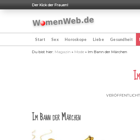
Skip
Der Kick der Frauen!
to
content
Start
Sex
Horoskope
Liebe
Gesundheit
Du bist hier:
Magazin
»
Mode
»
Im Bann der Märchen
Im
VERÖFFENTLICH
Im Bann der Märchen