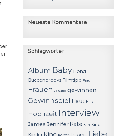
n
Neueste Kommentare
ber,
Schlagwörter
der
Baby
Album
Bond
Buddenbrooks
Filmtipp
Frau
Frauen
gewinnen
Gesund
Gewinnspiel
Haut
Hilfe
Interview
Hochzeit
James
Jennifer
Kate
Kind
Kim
Liebe
Kino
Leben
Kinder
Körper