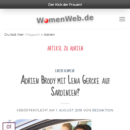
Skip
Der Kick der Frauen!
to
content
Du bist hier:
Magazin
»
Adrien
ARTIKEL ZU
ADRIEN
ENTERTAINMENT
Adrien Brody mit Lena Gercke auf
Sardinien?
VERÖFFENTLICHT AM
1. AUGUST 2019
VON
REDAKTION
01