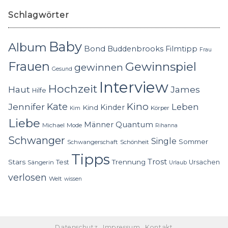
Schlagwörter
Baby
Album
Bond
Buddenbrooks
Filmtipp
Frau
Frauen
Gewinnspiel
gewinnen
Gesund
Interview
Hochzeit
Haut
James
Hilfe
Kino
Jennifer
Kate
Leben
Kinder
Kind
Körper
Kim
Liebe
Quantum
Männer
Michael
Mode
Rihanna
Schwanger
Single
Sommer
Schwangerschaft
Schönheit
Tipps
Trost
Stars
Trennung
Test
Ursachen
Sängerin
Urlaub
verlosen
Welt
wissen
Datenschutz
Impressum
Kontakt