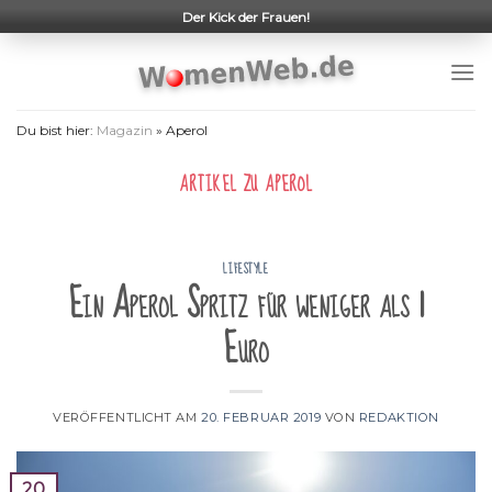
Skip
Der Kick der Frauen!
to
content
Du bist hier:
Magazin
»
Aperol
ARTIKEL ZU
APEROL
LIFESTYLE
Ein Aperol Spritz für weniger als 1
Euro
VERÖFFENTLICHT AM
20. FEBRUAR 2019
VON
REDAKTION
20