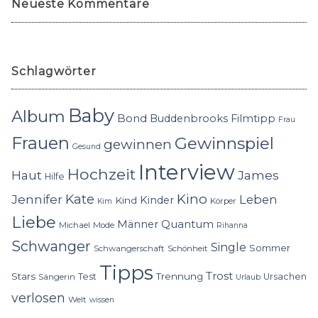
Neueste Kommentare
Schlagwörter
Baby
Album
Bond
Buddenbrooks
Filmtipp
Frau
Frauen
Gewinnspiel
gewinnen
Gesund
Interview
Hochzeit
Haut
James
Hilfe
Kino
Jennifer
Kate
Leben
Kinder
Kind
Körper
Kim
Liebe
Quantum
Männer
Michael
Mode
Rihanna
Schwanger
Single
Sommer
Schwangerschaft
Schönheit
Tipps
Trost
Stars
Trennung
Test
Ursachen
Sängerin
Urlaub
verlosen
Welt
wissen