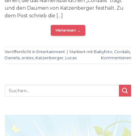
sehen, die das Namensbändchen „Cordalis“ trägt
und den Daumen von Katzenberger festhält. Zu
dem Post schrieb die […]
Weiterlesen
→
Veröffentlicht in
Entertainment
|
Markiert mit
Babyfoto
,
Cordalis
,
Daniela
,
erstes
,
Katzenberger
,
Lucas
Kommentieren