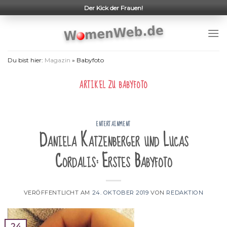
Skip
Der Kick der Frauen!
to
content
Du bist hier:
Magazin
»
Babyfoto
ARTIKEL ZU
BABYFOTO
ENTERTAINMENT
Daniela Katzenberger und Lucas
Cordalis: Erstes Babyfoto
VERÖFFENTLICHT AM
24. OKTOBER 2019
VON
REDAKTION
24