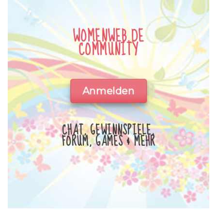
WOMENWEB.DE
COMMUNITY
Anmelden
CHAT, GEWINNSPIELE,
FORUM, GAMES & MEHR