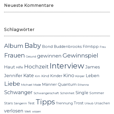
Neueste Kommentare
Schlagwörter
Baby
Album
Bond
Buddenbrooks
Filmtipp
Frau
Frauen
Gewinnspiel
gewinnen
Gesund
Interview
Hochzeit
Haut
James
Hilfe
Kino
Jennifer
Kate
Leben
Kinder
Kind
Körper
Kim
Liebe
Quantum
Männer
Michael
Mode
Rihanna
Schwanger
Single
Sommer
Schwangerschaft
Schönheit
Tipps
Trost
Stars
Trennung
Test
Ursachen
Sängerin
Urlaub
verlosen
Welt
wissen