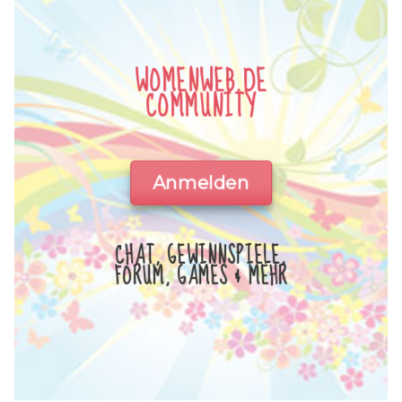
WOMENWEB.DE
COMMUNITY
Anmelden
CHAT, GEWINNSPIELE,
FORUM, GAMES & MEHR