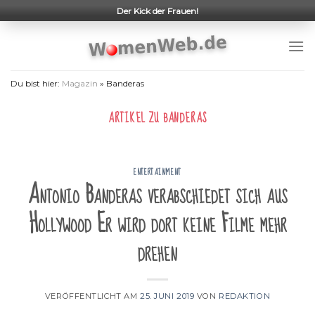
Skip
Der Kick der Frauen!
to
content
Du bist hier:
Magazin
»
Banderas
ARTIKEL ZU
BANDERAS
ENTERTAINMENT
Antonio Banderas verabschiedet sich aus
Hollywood Er wird dort keine Filme mehr
drehen
VERÖFFENTLICHT AM
25. JUNI 2019
VON
REDAKTION