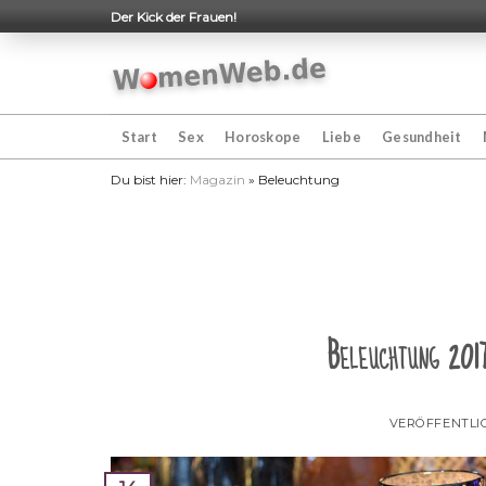
Skip
Der Kick der Frauen!
to
content
Start
Sex
Horoskope
Liebe
Gesundheit
Du bist hier:
Magazin
»
Beleuchtung
Beleuchtung 201
VERÖFFENTLI