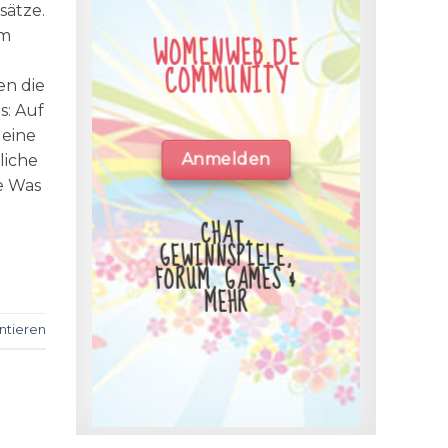
ätze.
em
WOMENWEB.DE
COMMUNITY
en die
s: Auf
 eine
Anmelden
liche
e Was
CHAT,
GEWINNSPIELE,
FORUM, GAMES &
MEHR
tieren