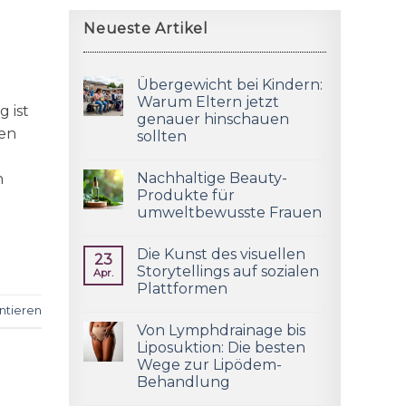
Neueste Artikel
Übergewicht bei Kindern:
Warum Eltern jetzt
 ist
genauer hinschauen
len
sollten
l
Nachhaltige Beauty-
n
Produkte für
umweltbewusste Frauen
Die Kunst des visuellen
23
Storytellings auf sozialen
Apr.
Plattformen
tieren
Von Lymphdrainage bis
Liposuktion: Die besten
Wege zur Lipödem-
Behandlung