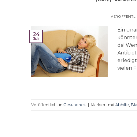
VERÖFFENTL
Ein una
24
könnten
Juli
da! Wen
Antibio
erledigt
vielen 
Veröffentlicht in
Gesundheit
|
Markiert mit
Abhilfe
,
Bl