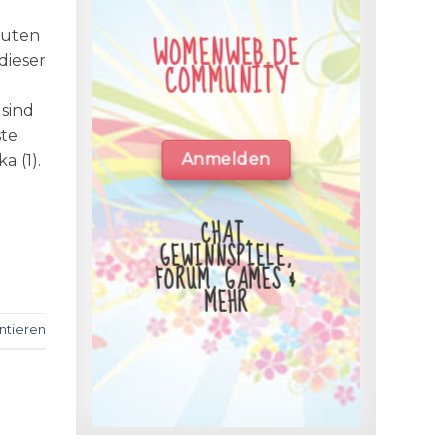
kuten
WOMENWEB.DE
dieser
COMMUNITY
sind
ste
Anmelden
a (1).
CHAT,
GEWINNSPIELE,
FORUM, GAMES &
MEHR
tieren