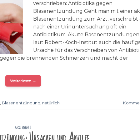
verschrieben: Antibiotika gegen
Blasenentzündung Geht man mit einer a
Blasenentzündung zum Arzt, verschreibt 
nach einer Urinuntersuchung oft ein
Antibiotikum. Akute Basenentzündungen 
laut Robert-Koch-Institut auch die häufig
Ursache für das Verschreiben von Antibiotik
nell gegen die brennenden Schmerzen und macht der
Weiterlesen
→
,
Blasenentzündung
,
natürlich
Kommen
GESUNDHEIT
ntzündung: Ursachen und Abhilfe