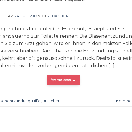
ICHT AM
24. JULI 2019
VON
REDAKTION
ngenehmes Frauenleiden Es brennt, es ziept und Sie
 andauernd zur Toilette rennen: Die Blasenentzündung
n Sie zum Arzt gehen, wird er Ihnen in den meisten Fäl
tika verschreiben. Damit hat sich die Entzündung schnel
, kehrt aber oft genauso schnell zurück. Deshalb ist es i
Fällen sinnvoller, vorbeugend den natürlichen […]
Weiterlesen
→
asenentzündung
,
Hilfe
,
Ursachen
Kommen