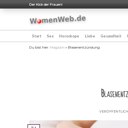
Skip
Der Kick der Frauen!
to
content
Start
Sex
Horoskope
Liebe
Gesundheit
Du bist hier:
Magazin
»
Blasenentzündung
Blasenentz
VERÖFFENTLIC