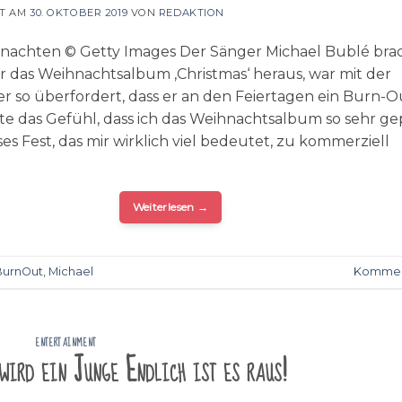
HT AM
30. OKTOBER 2019
VON
REDAKTION
nachten © Getty Images Der Sänger Michael Bublé bra
hr das Weihnachtsalbum ‚Christmas‘ heraus, war mit der
r so überfordert, dass er an den Feiertagen ein Burn-O
atte das Gefühl, dass ich das Weihnachtsalbum so sehr g
ses Fest, das mir wirklich viel bedeutet, zu kommerziell
Weiterlesen
→
BurnOut
,
Michael
Kommen
ENTERTAINMENT
wird ein Junge Endlich ist es raus!