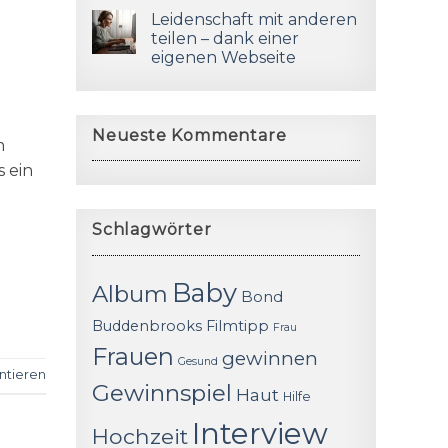
Leidenschaft mit anderen
teilen – dank einer
eigenen Webseite
u
Neueste Kommentare
m
s ein
Schlagwörter
Baby
Album
Bond
Buddenbrooks
Filmtipp
Frau
Frauen
gewinnen
Gesund
tieren
Gewinnspiel
Haut
Hilfe
Interview
Hochzeit