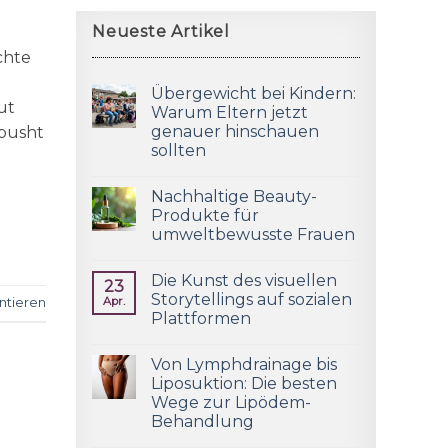
Neueste Artikel
chte
Übergewicht bei Kindern:
ut
Warum Eltern jetzt
genauer hinschauen
epusht
sollten
Nachhaltige Beauty-
Produkte für
umweltbewusste Frauen
Die Kunst des visuellen
23
Storytellings auf sozialen
Apr.
tieren
Plattformen
Von Lymphdrainage bis
Liposuktion: Die besten
Wege zur Lipödem-
Behandlung