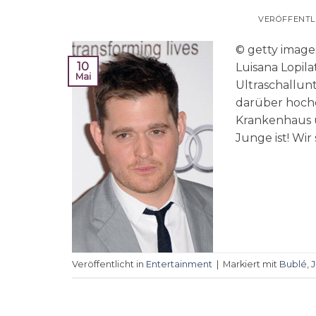
VERÖFFENTL
© getty imag
10
Luisana Lopila
Mai
Ultraschallun
darüber hoche
Krankenhaus un
Junge ist! Wir 
Veröffentlicht in
Entertainment
|
Markiert mit
Bublé
,