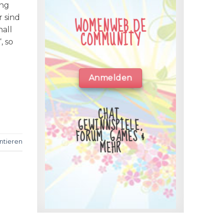
ung
r sind
WOMENWEB.DE
all
COMMUNITY
, so
Anmelden
CHAT,
GEWINNSPIELE,
FORUM, GAMES &
MEHR
tieren