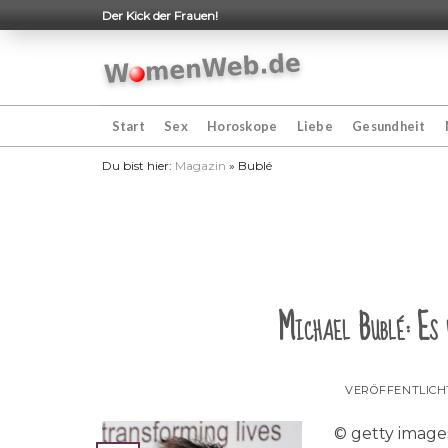
Skip
Der Kick der Frauen!
to
content
Start
Sex
Horoskope
Liebe
Gesundheit
Du bist hier:
Magazin
»
Bublé
Michael Bublé: Es 
VERÖFFENTLIC
© getty image