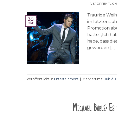
VERÖFFENTLIC
Traurige Weih
30
im letzten Ja
Okt.
Promotion abe
hatte. „Ich h
habe, dass die
geworden […]
Veröffentlicht in
Entertainment
|
Markiert mit
Bublé
,
Michael Bublé: Es 