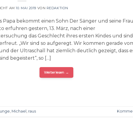
ICHT AM
10. MAI 2019
VON
REDAKTION
es Papa bekommt einen Sohn Der Sänger und seine Fra
to erfuhren gestern, 13. März, nach einer
tersuchung das Geschlecht ihres ersten Kindes und sind
rfreut. „Wir sind so aufgeregt. Wir kommen gerade vo
d der Ultraschall hat ziemlich deutlich gezeigt, dass e
sind begeistert“, so […]
Weiterlesen
→
Junge
,
Michael
,
raus
Kommen