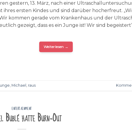
hren gestern, 13. März, nach einer Ultraschalluntersuch
t ihres ersten Kindes und sind darüber hocherfreut. „Wi
 Wir kommen gerade vom Krankenhaus und der Ultrasch
utlich gezeigt, dass es ein Junge ist! Wir sind begeistert“
Weiterlesen
→
Junge
,
Michael
,
raus
Kommen
ENTERTAINMENT
l Bublé hatte Burn-Out