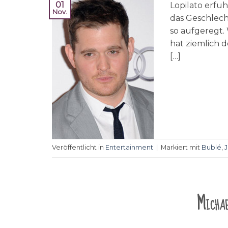
01
Lopilato erfu
Nov.
das Geschlech
so aufgeregt.
hat ziemlich de
[…]
Veröffentlicht in
Entertainment
|
Markiert mit
Bublé
,
Michae