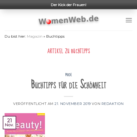
Skip
Der Kick der Frauen!
to
content
Du bist hier:
Magazin
»
Buchtipps
ARTIKEL ZU
BUCHTIPPS
MODE
Buchtipps für die Schönheit
VERÖFFENTLICHT AM
21. NOVEMBER 2019
VON
REDAKTION
21
Nov.