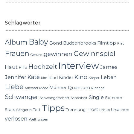
Schlagwörter
Baby
Album
Bond
Buddenbrooks
Filmtipp
Frau
Frauen
Gewinnspiel
gewinnen
Gesund
Interview
Hochzeit
Haut
James
Hilfe
Kino
Jennifer
Kate
Leben
Kinder
Kind
Körper
Kim
Liebe
Quantum
Männer
Michael
Mode
Rihanna
Schwanger
Single
Sommer
Schwangerschaft
Schönheit
Tipps
Trost
Stars
Trennung
Test
Ursachen
Sängerin
Urlaub
verlosen
Welt
wissen