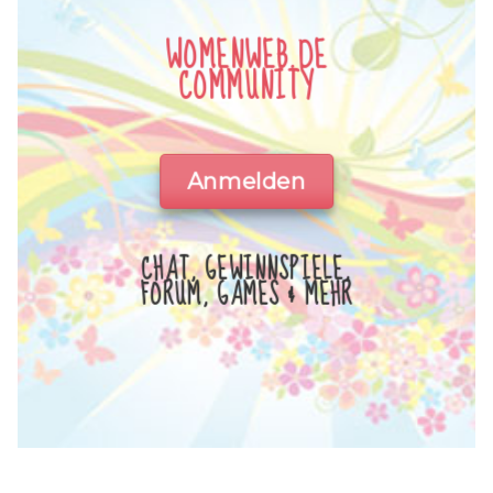
WOMENWEB.DE
COMMUNITY
Anmelden
CHAT, GEWINNSPIELE,
FORUM, GAMES & MEHR