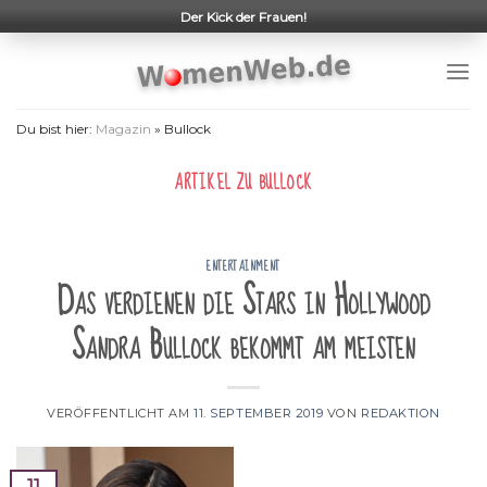
Skip
Der Kick der Frauen!
to
content
Du bist hier:
Magazin
»
Bullock
ARTIKEL ZU
BULLOCK
ENTERTAINMENT
Das verdienen die Stars in Hollywood
Sandra Bullock bekommt am meisten
VERÖFFENTLICHT AM
11. SEPTEMBER 2019
VON
REDAKTION
11