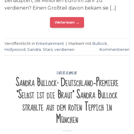
behaupten, 38 Millionen Euro im Jahr zu
verdienen? Einen Großteil davon bekam sie […]
Weiterlesen
→
Veröffentlicht in
Entertainment
|
Markiert mit
Bullock
,
Hollywood
,
Sandra
,
Stars
,
verdienen
Kommentieren
ENTERTAINMENT
Sandra Bullock: Deutschland-Premiere
"Selbst ist die Braut" Sandra Bullock
strahlte auf dem roten Teppich in
München