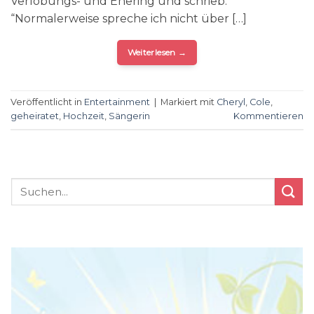
Verlobungs- und Ehering und schrieb:
“Normalerweise spreche ich nicht über […]
Weiterlesen
→
Veröffentlicht in
Entertainment
|
Markiert mit
Cheryl
,
Cole
,
geheiratet
,
Hochzeit
,
Sängerin
Kommentieren