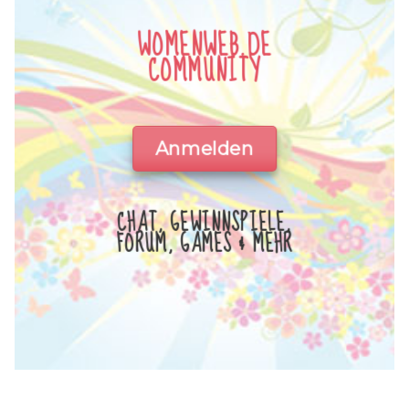
WOMENWEB.DE
COMMUNITY
Anmelden
CHAT, GEWINNSPIELE,
FORUM, GAMES & MEHR