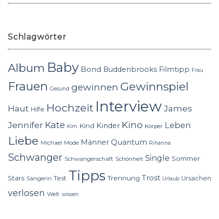
Schlagwörter
Baby
Album
Bond
Buddenbrooks
Filmtipp
Frau
Frauen
Gewinnspiel
gewinnen
Gesund
Interview
Hochzeit
Haut
James
Hilfe
Kino
Jennifer
Kate
Leben
Kinder
Kind
Körper
Kim
Liebe
Quantum
Männer
Michael
Mode
Rihanna
Schwanger
Single
Sommer
Schwangerschaft
Schönheit
Tipps
Trost
Stars
Trennung
Test
Ursachen
Sängerin
Urlaub
verlosen
Welt
wissen