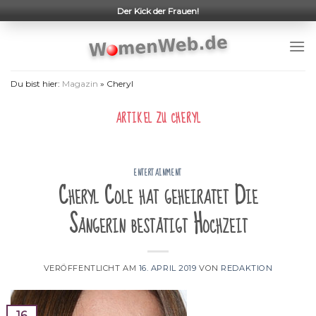
Skip
Der Kick der Frauen!
to
content
Du bist hier:
Magazin
»
Cheryl
ARTIKEL ZU
CHERYL
ENTERTAINMENT
Cheryl Cole hat geheiratet Die
Sängerin bestätigt Hochzeit
VERÖFFENTLICHT AM
16. APRIL 2019
VON
REDAKTION
16