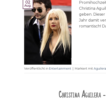
02
Promihochzeit
Aug.
Christina Agu
geben. Dieser
Jahr damit ve
romantisch! Da
Veröffentlicht in
Entertainment
|
Markiert mit
Aguiler
Christina Aguilera – 