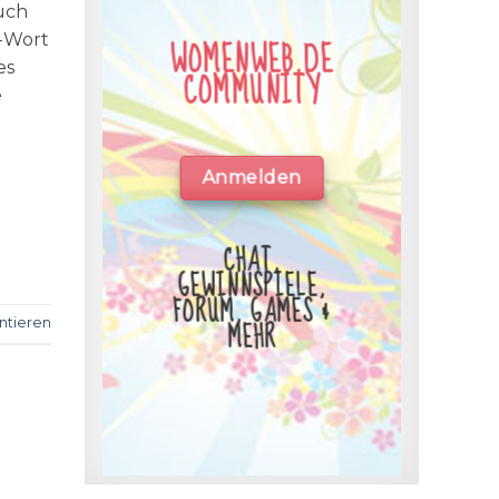
auch
a-Wort
WOMENWEB.DE
es
COMMUNITY
e
Anmelden
CHAT,
GEWINNSPIELE,
FORUM, GAMES &
MEHR
tieren