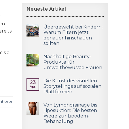
Neueste Artikel
!
en
Übergewicht bei Kindern:
ereits
Warum Eltern jetzt
genauer hinschauen
sollten
m sie
Nachhaltige Beauty-
Produkte für
umweltbewusste Frauen
Die Kunst des visuellen
23
Storytellings auf sozialen
Apr.
Plattformen
tieren
Von Lymphdrainage bis
Liposuktion: Die besten
Wege zur Lipödem-
Behandlung