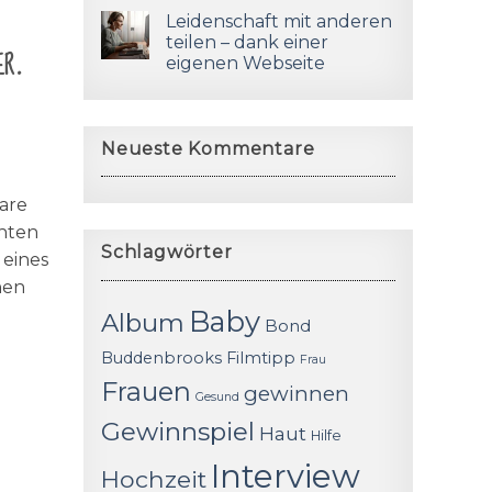
Leidenschaft mit anderen
er.
teilen – dank einer
eigenen Webseite
Neueste Kommentare
l
are
chten
Schlagwörter
 eines
nen
Baby
Album
Bond
Buddenbrooks
Filmtipp
Frau
Frauen
gewinnen
Gesund
Gewinnspiel
Haut
Hilfe
Interview
Hochzeit