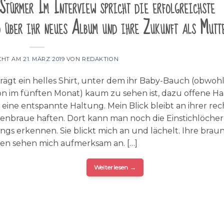
 Stürmer Im Interview spricht die erfolgreichste
o über ihr neues Album und ihre Zukunft als Mutt
CHT AM
21. MÄRZ 2019
VON
REDAKTION
trägt ein helles Shirt, unter dem ihr Baby-Bauch (obwoh
n im fünften Monat) kaum zu sehen ist, dazu offene Ha
eine entspannte Haltung. Mein Blick bleibt an ihrer re
nbraue haften. Dort kann man noch die Einstichlöcher
ings erkennen. Sie blickt mich an und lächelt. Ihre brau
en sehen mich aufmerksam an. […]
Weiterlesen
→