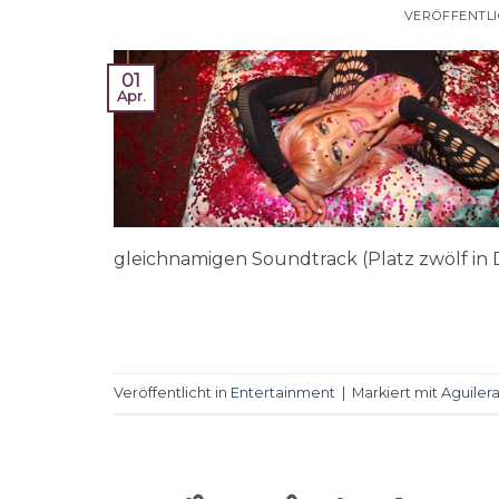
VERÖFFENTL
01
Apr.
gleichnamigen Soundtrack (Platz zwölf in D
Veröffentlicht in
Entertainment
|
Markiert mit
Aguiler