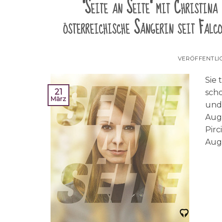
"Seite an Seite" mit Christina
österreichische Sängerin seit Falc
VERÖFFENTLI
Sie 
21
scho
März
und 
Auge
Pirc
Aug