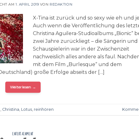
ICHT AM
1. APRIL 2019
VON
REDAKTION
X-Tina ist zurück und so sexy wie eh und je
Auch wenn die Veröffentlichung des letzt
Christina Aguilera-Studioalbums „Bionic“ b
zwei Jahre zurückliegt – die Sängerin und
Schauspielerin war in der Zwischenzeit
nachweislich alles andere als faul. Nachde
mit dem Film „Burlesque“ und dem
eutschland) große Erfolge abseits der […]
Weiterlesen
→
a
,
Christina
,
Lotus
,
reinhören
Kommen
ENTERTAINMENT