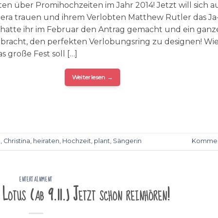
en über Promihochzeiten im Jahr 2014! Jetzt will sich 
ilera trauen und ihrem Verlobten Matthew Rutler das J
 hatte ihr im Februar den Antrag gemacht und ein ganz
rbracht, den perfekten Verlobungsring zu designen! Wi
s große Fest soll […]
Weiterlesen
→
a
,
Christina
,
heiraten
,
Hochzeit
,
plant
,
Sängerin
Kommen
ENTERTAINMENT
Lotus (ab 9.11.) Jetzt schon reinhören!