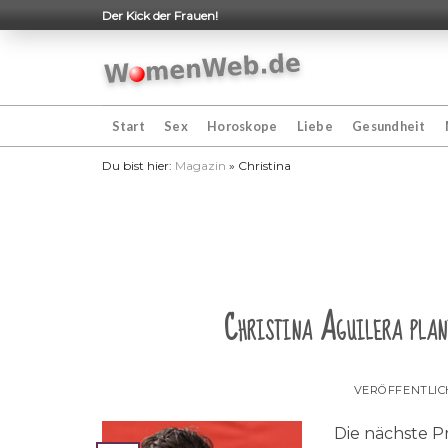
Skip
Der Kick der Frauen!
to
content
Start
Sex
Horoskope
Liebe
Gesundheit
Du bist hier:
Magazin
»
Christina
Christina Aguilera plan
VERÖFFENTLI
Die nächste P