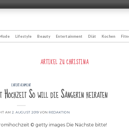
Mode
Lifestyle
Beauty
Entertainment
Diät
Kochen
Fitn
ARTIKEL ZU
CHRISTINA
ENTERTAINMENT
t Hochzeit So will die Sängerin heiraten
CHT AM
2. AUGUST 2019
VON
REDAKTION
romihochzeit © getty images Die Nächste bitte!