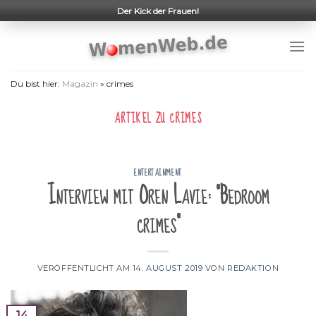
Skip
Der Kick der Frauen!
to
content
Du bist hier:
Magazin
»
crimes
ARTIKEL ZU
CRIMES
ENTERTAINMENT
Interview mit Oren Lavie: “Bedroom
crimes”
VERÖFFENTLICHT AM
14. AUGUST 2019
VON
REDAKTION
14