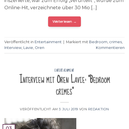
inszenierte, war zum Erfolg „verurteilt“, wurde zum
Online-Hit, verzeichnete über 30 Mio […]
Weiterlesen
→
Veröffentlicht in
Entertainment
|
Markiert mit
Bedroom
,
crimes
,
Interview
,
Lavie
,
Oren
Kommentieren
ENTERTAINMENT
Interview mit Oren Lavie: “Bedroom
crimes”
VERÖFFENTLICHT AM
3. JULI 2019
VON
REDAKTION
03