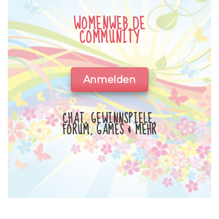
WOMENWEB.DE
COMMUNITY
Anmelden
CHAT, GEWINNSPIELE,
FORUM, GAMES & MEHR