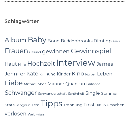
Schlagwörter
Baby
Album
Bond
Buddenbrooks
Filmtipp
Frau
Frauen
Gewinnspiel
gewinnen
Gesund
Interview
Hochzeit
Haut
James
Hilfe
Kino
Jennifer
Kate
Leben
Kinder
Kind
Körper
Kim
Liebe
Quantum
Männer
Michael
Mode
Rihanna
Schwanger
Single
Sommer
Schwangerschaft
Schönheit
Tipps
Trost
Stars
Trennung
Test
Ursachen
Sängerin
Urlaub
verlosen
Welt
wissen