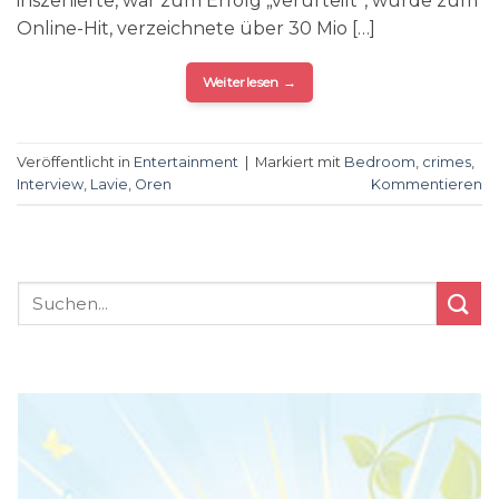
inszenierte, war zum Erfolg „verurteilt“, wurde zum
Online-Hit, verzeichnete über 30 Mio […]
Weiterlesen
→
Veröffentlicht in
Entertainment
|
Markiert mit
Bedroom
,
crimes
,
Interview
,
Lavie
,
Oren
Kommentieren