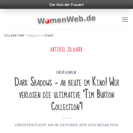
Skip
Der Kick der Frauen!
to
content
Du bist hier:
Magazin
»
Dark
ARTIKEL ZU
DARK
ENTERTAINMENT
Dark Shadows – ab heute im Kino! Wir
verlosen die ultimative "Tim Burton
Collection"!
VERÖFFENTLICHT AM
18. OKTOBER 2019
VON
REDAKTION