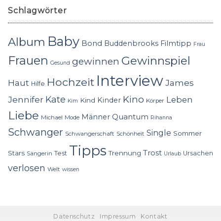
Schlagwörter
Baby
Album
Bond
Buddenbrooks
Filmtipp
Frau
Frauen
Gewinnspiel
gewinnen
Gesund
Interview
Hochzeit
Haut
James
Hilfe
Kino
Jennifer
Kate
Leben
Kinder
Kind
Körper
Kim
Liebe
Quantum
Männer
Michael
Mode
Rihanna
Schwanger
Single
Sommer
Schwangerschaft
Schönheit
Tipps
Trost
Stars
Trennung
Test
Ursachen
Sängerin
Urlaub
verlosen
Welt
wissen
Datenschutz
Impressum
Kontakt