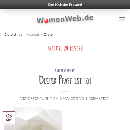
Skip
Der Kick der Frauen!
to
content
Du bist hier:
Magazin
»
Dieter
ARTIKEL ZU
DIETER
ENTERTAINMENT
Dieter Pfaff ist tot
VERÖFFENTLICHT AM
5. MAI 2019
VON
REDAKTION
05
Mai