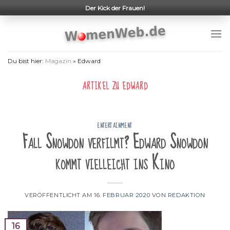
Skip
Der Kick der Frauen!
to
content
Du bist hier:
Magazin
»
Edward
ARTIKEL ZU
EDWARD
ENTERTAINMENT
Fall Snowdon verfilmt? Edward Snowdon
kommt vielleicht ins Kino
VERÖFFENTLICHT AM
16. FEBRUAR 2020
VON
REDAKTION
16