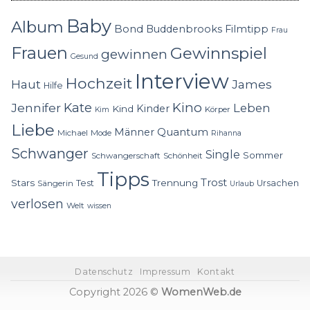
Baby
Album
Bond
Buddenbrooks
Filmtipp
Frau
Frauen
Gewinnspiel
gewinnen
Gesund
Interview
Hochzeit
Haut
James
Hilfe
Kino
Jennifer
Kate
Leben
Kinder
Kind
Körper
Kim
Liebe
Quantum
Männer
Michael
Mode
Rihanna
Schwanger
Single
Sommer
Schwangerschaft
Schönheit
Tipps
Trost
Stars
Trennung
Test
Ursachen
Sängerin
Urlaub
verlosen
Welt
wissen
Datenschutz
Impressum
Kontakt
Copyright 2026 ©
WomenWeb.de