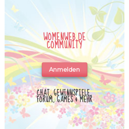
WOMENWEB.DE
COMMUNITY
Anmelden
CHAT, GEWINNSPIELE,
FORUM, GAMES & MEHR