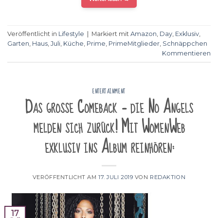
Veröffentlicht in
Lifestyle
|
Markiert mit
Amazon
,
Day
,
Exklusiv
,
Garten
,
Haus
,
Juli
,
Küche
,
Prime
,
PrimeMitglieder
,
Schnäppchen
Kommentieren
ENTERTAINMENT
Das große Comeback – die No Angels
melden sich zurück! Mit WomenWeb
exklusiv ins Album reinhören:
VERÖFFENTLICHT AM
17. JULI 2019
VON
REDAKTION
17