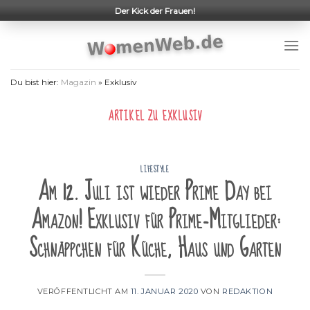
Skip
Der Kick der Frauen!
to
content
Du bist hier:
Magazin
»
Exklusiv
ARTIKEL ZU
EXKLUSIV
LIFESTYLE
Am 12. Juli ist wieder Prime Day bei
Amazon! Exklusiv für Prime-Mitglieder:
Schnäppchen für Küche, Haus und Garten
VERÖFFENTLICHT AM
11. JANUAR 2020
VON
REDAKTION