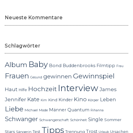
Neueste Kommentare
Schlagwörter
Baby
Album
Bond
Buddenbrooks
Filmtipp
Frau
Frauen
Gewinnspiel
gewinnen
Gesund
Interview
Hochzeit
Haut
James
Hilfe
Kino
Jennifer
Kate
Leben
Kinder
Kind
Körper
Kim
Liebe
Quantum
Männer
Michael
Mode
Rihanna
Schwanger
Single
Sommer
Schwangerschaft
Schönheit
Tipps
Trost
Stars
Trennung
Test
Ursachen
Sängerin
Urlaub