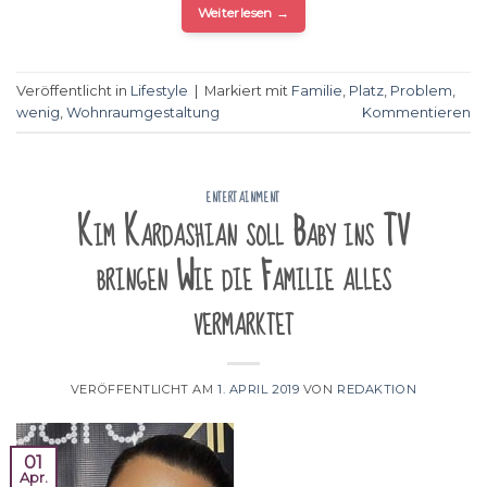
Weiterlesen
→
Veröffentlicht in
Lifestyle
|
Markiert mit
Familie
,
Platz
,
Problem
,
wenig
,
Wohnraumgestaltung
Kommentieren
ENTERTAINMENT
Kim Kardashian soll Baby ins TV
bringen Wie die Familie alles
vermarktet
VERÖFFENTLICHT AM
1. APRIL 2019
VON
REDAKTION
01
Apr.