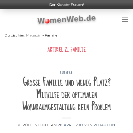
Skip
Der Kick der Frauen!
to
content
Du bist hier:
Magazin
»
Familie
ARTIKEL ZU
FAMILIE
LIFESTYLE
Große Familie und wenig Platz?
Mithilfe der optimalen
Wohnraumgestaltung kein Problem
VERÖFFENTLICHT AM
28. APRIL 2019
VON
REDAKTION