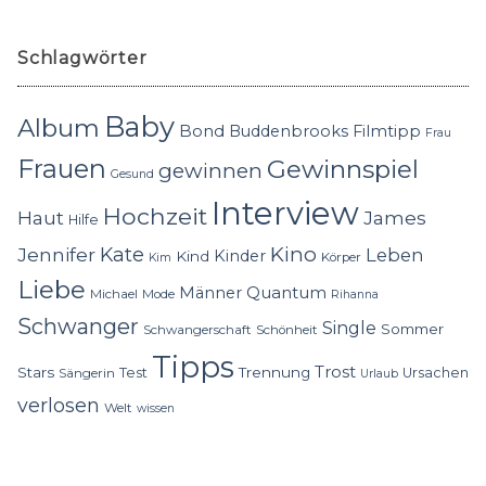
Schlagwörter
Baby
Album
Bond
Buddenbrooks
Filmtipp
Frau
Frauen
Gewinnspiel
gewinnen
Gesund
Interview
Hochzeit
Haut
James
Hilfe
Kino
Jennifer
Kate
Leben
Kinder
Kind
Körper
Kim
Liebe
Quantum
Männer
Michael
Mode
Rihanna
Schwanger
Single
Sommer
Schwangerschaft
Schönheit
Tipps
Trost
Stars
Trennung
Test
Ursachen
Sängerin
Urlaub
verlosen
Welt
wissen