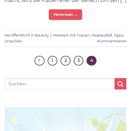
macht, wird bei Frauen eher der Bereich um den […]
Weiterlesen
→
Veröffentlicht in
Beauty
|
Markiert mit
Frauen
,
Haarausfall
,
Tipps
,
Ursachen
Kommentieren
1
2
3
4