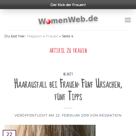
Skip
Der Kick der Frauen!
to
content
Du bist hier:
Magazin
»
Frauen
»
Seite 4
ARTIKEL ZU
FRAUEN
BEAUTY
Haarausfall bei Frauen: Fünf Ursachen,
fünf Tipps
VERÖFFENTLICHT AM
22. FEBRUAR 2019
VON
REDAKTION
22