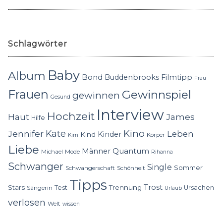
Schlagwörter
Baby
Album
Bond
Buddenbrooks
Filmtipp
Frau
Frauen
Gewinnspiel
gewinnen
Gesund
Interview
Hochzeit
Haut
James
Hilfe
Kino
Jennifer
Kate
Leben
Kinder
Kind
Körper
Kim
Liebe
Quantum
Männer
Michael
Mode
Rihanna
Schwanger
Single
Sommer
Schwangerschaft
Schönheit
Tipps
Trost
Stars
Trennung
Test
Ursachen
Sängerin
Urlaub
verlosen
Welt
wissen