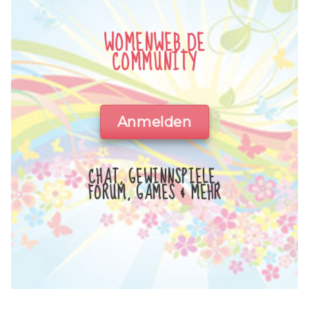
WOMENWEB.DE
COMMUNITY
Anmelden
CHAT, GEWINNSPIELE,
FORUM, GAMES & MEHR