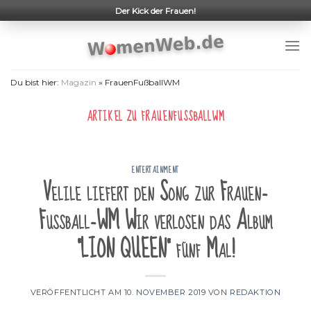
Skip
Der Kick der Frauen!
to
content
Du bist hier:
Magazin
»
FrauenFußballWM
ARTIKEL ZU
FRAUENFUSSBALLWM
ENTERTAINMENT
Velile liefert den Song zur Frauen-
Fußball-WM Wir verlosen das Album
"LION QUEEN" fünf Mal!
VERÖFFENTLICHT AM
10. NOVEMBER 2019
VON
REDAKTION