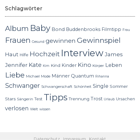
Schlagwörter
Baby
Album
Bond
Buddenbrooks
Filmtipp
Frau
Frauen
Gewinnspiel
gewinnen
Gesund
Interview
Hochzeit
Haut
James
Hilfe
Kino
Jennifer
Kate
Leben
Kinder
Kind
Körper
Kim
Liebe
Quantum
Männer
Michael
Mode
Rihanna
Schwanger
Single
Sommer
Schwangerschaft
Schönheit
Tipps
Trost
Stars
Trennung
Test
Ursachen
Sängerin
Urlaub
verlosen
Welt
wissen
Datenschutz
Impressum
Kontakt