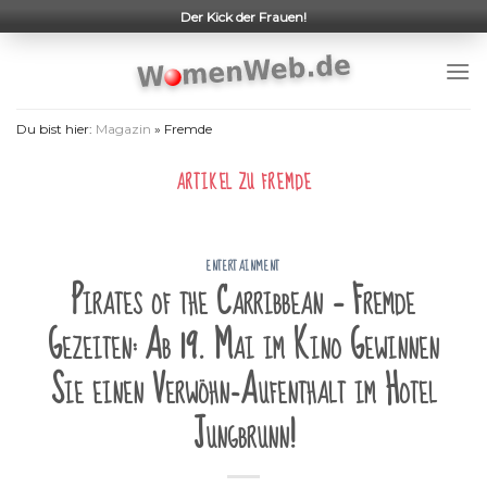
Skip
Der Kick der Frauen!
to
content
Du bist hier:
Magazin
»
Fremde
ARTIKEL ZU
FREMDE
ENTERTAINMENT
Pirates of the Carribbean – Fremde
Gezeiten: Ab 19. Mai im Kino Gewinnen
Sie einen Verwöhn-Aufenthalt im Hotel
Jungbrunn!