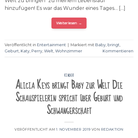
Welt zu bringen“ zu meinem Lebenslauf
hinzufügen! Es war das Wunder eines Tages… […]
Weiterlesen
→
Veröffentlicht in
Entertainment
|
Markiert mit
Baby
,
bringt
,
Geburt
,
Katy
,
Perry
,
Welt
,
Wohnzimmer
Kommentieren
KINDER
Alicia Keys bringt Baby zur Welt Die
Schauspielerin spricht über Geburt und
Schwangerschaft
VERÖFFENTLICHT AM
1. NOVEMBER 2019
VON
REDAKTION