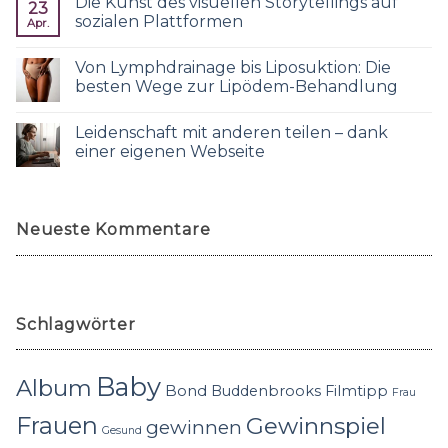
Die Kunst des visuellen Storytellings auf
23
sozialen Plattformen
Apr.
Von Lymphdrainage bis Liposuktion: Die
besten Wege zur Lipödem-Behandlung
Leidenschaft mit anderen teilen – dank
einer eigenen Webseite
Neueste Kommentare
Schlagwörter
Baby
Album
Bond
Buddenbrooks
Filmtipp
Frau
Frauen
Gewinnspiel
gewinnen
Gesund