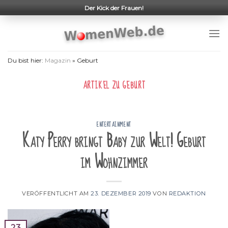
Skip
Der Kick der Frauen!
to
content
Du bist hier:
Magazin
»
Geburt
ARTIKEL ZU
GEBURT
ENTERTAINMENT
Katy Perry bringt Baby zur Welt! Geburt
im Wohnzimmer
VERÖFFENTLICHT AM
23. DEZEMBER 2019
VON
REDAKTION
23