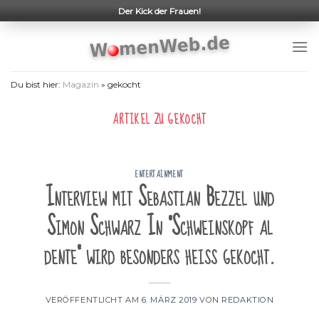
Skip
Der Kick der Frauen!
to
content
Du bist hier:
Magazin
»
gekocht
ARTIKEL ZU
GEKOCHT
ENTERTAINMENT
Interview mit Sebastian Bezzel und
Simon Schwarz In "Schweinskopf al
dente" wird besonders heiß gekocht.
VERÖFFENTLICHT AM
6. MÄRZ 2019
VON
REDAKTION