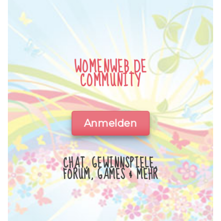
WOMENWEB.DE
COMMUNITY
Anmelden
CHAT, GEWINNSPIELE,
FORUM, GAMES & MEHR