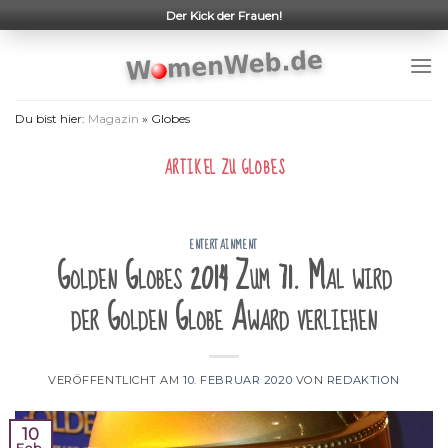
Skip
Der Kick der Frauen!
to
content
Du bist hier:
Magazin
»
Globes
ARTIKEL ZU
GLOBES
ENTERTAINMENT
Golden Globes 2014 Zum 71. Mal wird
der Golden Globe Award verliehen
VERÖFFENTLICHT AM
10. FEBRUAR 2020
VON
REDAKTION
10