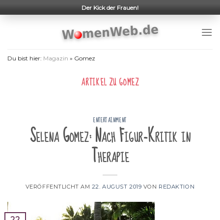
Skip
Der Kick der Frauen!
to
content
Du bist hier:
Magazin
»
Gomez
ARTIKEL ZU
GOMEZ
ENTERTAINMENT
Selena Gomez: Nach Figur-Kritik in
Therapie
VERÖFFENTLICHT AM
22. AUGUST 2019
VON
REDAKTION
22