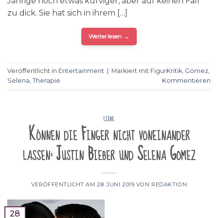
Jährige noch etwas kurviger, aber auf keinen Fall
zu dick. Sie hat sich in ihrem […]
Weiterlesen
→
Veröffentlicht in
Entertainment
|
Markiert mit
FigurKritik
,
Gomez
,
Selena
,
Therapie
Kommentieren
LIEBE
Können die Finger nicht voneinander
lassen: Justin Bieber und Selena Gomez
VERÖFFENTLICHT AM
28. JUNI 2019
VON
REDAKTION
28