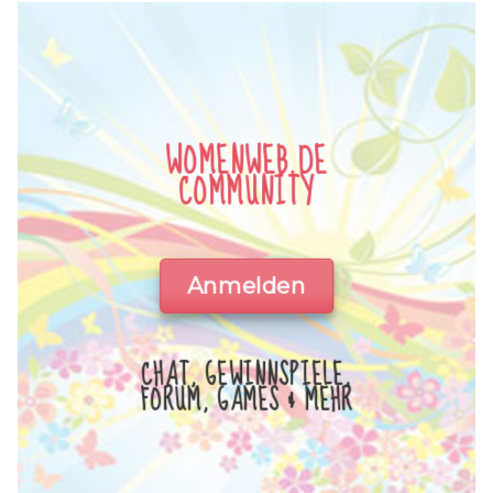
WOMENWEB.DE
COMMUNITY
Anmelden
CHAT, GEWINNSPIELE,
FORUM, GAMES & MEHR