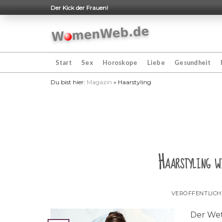
Skip
Der Kick der Frauen!
to
content
Start
Sex
Horoskope
Liebe
Gesundheit
Du bist hier:
Magazin
»
Haarstyling
Haarstyling w
VERÖFFENTLIC
Der Wet