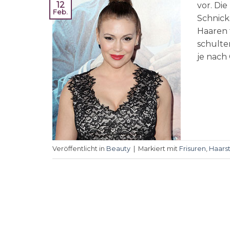
12
vor. Die
Feb.
Schnick
Haaren f
schulte
je nach
Veröffentlicht in
Beauty
|
Markiert mit
Frisuren
,
Haarst