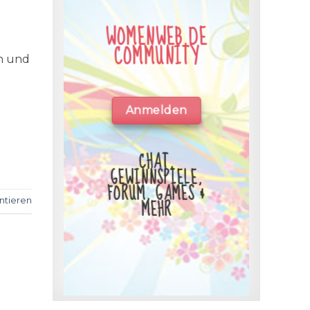
WOMENWEB.DE
COMMUNITY
en und
Anmelden
CHAT,
GEWINNSPIELE,
FORUM, GAMES &
MEHR
tieren