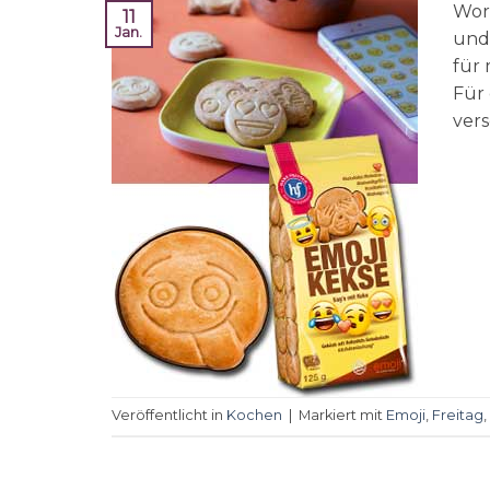
Wor
11
Jan.
und 
für 
Für 
vers
Veröffentlicht in
Kochen
|
Markiert mit
Emoji
,
Freitag
,