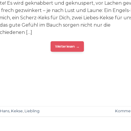
te! Es wird geknabbert und geknuspert, vor Lachen ge
frech gezwinkert – je nach Lust und Laune: Ein Engels
mich, ein Scherz-Keks für Dich, zwei Liebes-Kekse für un
das gute Gefühl im Bauch sorgen nicht nur die
chiedenen […]
Weiterlesen
→
Hans
,
Kekse
,
Liebling
Kommen