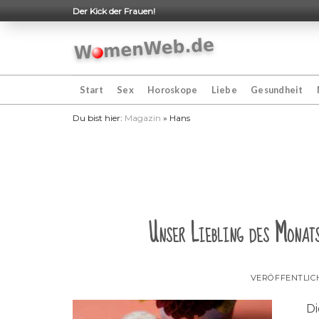
Skip
Der Kick der Frauen!
to
content
Start
Sex
Horoskope
Liebe
Gesundheit
Du bist hier:
Magazin
»
Hans
Unser Liebling des Monats
VERÖFFENTLIC
Die