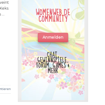
weint
-Keks
WOMENWEB.DE
s …
COMMUNITY
Anmelden
CHAT,
GEWINNSPIELE,
FORUM, GAMES &
MEHR
tieren