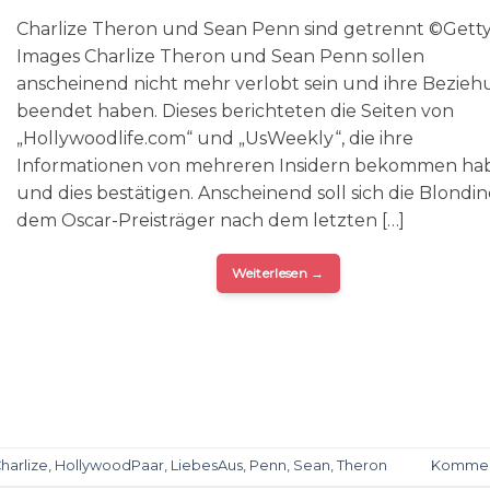
Charlize Theron und Sean Penn sind getrennt ©Gett
Images Charlize Theron und Sean Penn sollen
anscheinend nicht mehr verlobt sein und ihre Bezie
beendet haben. Dieses berichteten die Seiten von
„Hollywoodlife.com“ und „UsWeekly“, die ihre
Informationen von mehreren Insidern bekommen ha
und dies bestätigen. Anscheinend soll sich die Blondi
dem Oscar-Preisträger nach dem letzten […]
Weiterlesen
→
harlize
,
HollywoodPaar
,
LiebesAus
,
Penn
,
Sean
,
Theron
Kommen