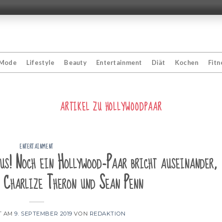
Mode
Lifestyle
Beauty
Entertainment
Diät
Kochen
Fitn
ARTIKEL ZU
HOLLYWOODPAAR
ENTERTAINMENT
us! Noch ein Hollywood-Paar bricht auseinander,
s Charlize Theron und Sean Penn
T AM
9. SEPTEMBER 2019
VON
REDAKTION