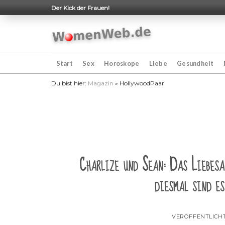
Skip
Der Kick der Frauen!
to
content
Start
Sex
Horoskope
Liebe
Gesundheit
Du bist hier:
Magazin
»
HollywoodPaar
Charlize und Sean: Das Liebesa
diesmal sind e
VERÖFFENTLICH