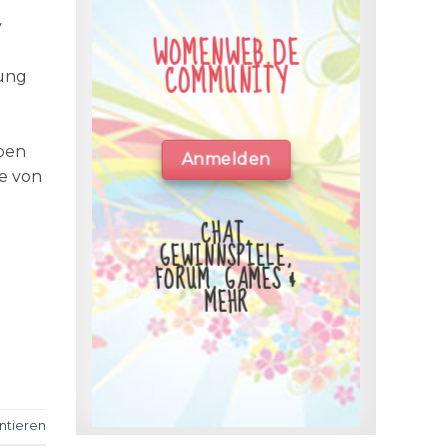
y
WOMENWEB.DE
COMMUNITY
hung
ben
Anmelden
ne von
CHAT,
GEWINNSPIELE,
FORUM, GAMES &
MEHR
tieren