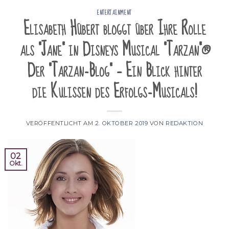
ENTERTAINMENT
Elisabeth Hübert bloggt über Ihre Rolle
als "Jane" in Disneys Musical "Tarzan"®
Der "Tarzan-Blog" – Ein Blick hinter
die Kulissen des Erfolgs-Musicals!
VERÖFFENTLICHT AM
2. OKTOBER 2019
VON
REDAKTION
02
Okt.