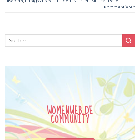
Elisabeth
,
ErfolgsMusicals
,
Hübert
,
Kulissen
,
Musical
,
Rolle
Kommentieren
WOMENWEB.DE
COMMUNITY