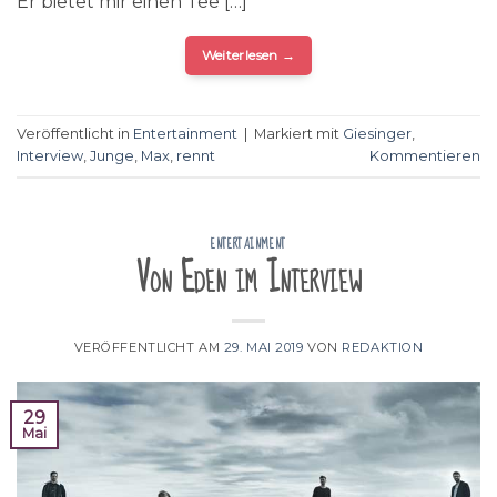
Er bietet mir einen Tee […]
Weiterlesen
→
Veröffentlicht in
Entertainment
|
Markiert mit
Giesinger
,
Interview
,
Junge
,
Max
,
rennt
Kommentieren
ENTERTAINMENT
Von Eden im Interview
VERÖFFENTLICHT AM
29. MAI 2019
VON
REDAKTION
29
Mai