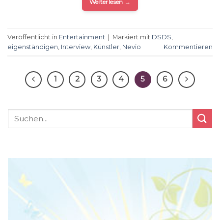
Weiterlesen
→
Veröffentlicht in
Entertainment
|
Markiert mit
DSDS
,
eigenständigen
,
Interview
,
Künstler
,
Nevio
Kommentieren
1
2
3
4
5
6