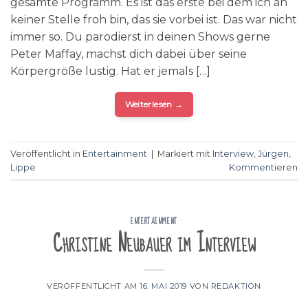
gesamte Programm. Es ist das erste bei dem ich an
keiner Stelle froh bin, das sie vorbei ist. Das war nicht
immer so. Du parodierst in deinen Shows gerne
Peter Maffay, machst dich dabei über seine
Körpergröße lustig. Hat er jemals […]
Weiterlesen
→
Veröffentlicht in
Entertainment
|
Markiert mit
Interview
,
Jürgen
,
Lippe
Kommentieren
ENTERTAINMENT
Christine Neubauer im Interview
VERÖFFENTLICHT AM
16. MAI 2019
VON
REDAKTION