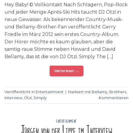
Hey Baby! © Vollkontakt Nach Schlagern, Pop-Rock
und jeder Menge Aprés-Ski Hits taucht DJ Ötzi in
neue Gewässer. Als bekennender Country-Musik-
und Bellamy-Brother-Fan veröffentlicht Gerry
Friedle im März 2012 sein erstes Country-Album.
Der Hörer möchte es kaum glauben, aber die
samtig-raue Stimme neben Howard und David
Bellamy, das ist die von DJ Ötzi. Simply The […]
Weiterlesen
→
Veröffentlicht in
Entertainment
|
Markiert mit
Bellamy
,
Brothers
,
Interview
,
Ötzi
,
Simply
Kommentieren
ENTERTAINMENT
Jürgen von der Lippe im Interview