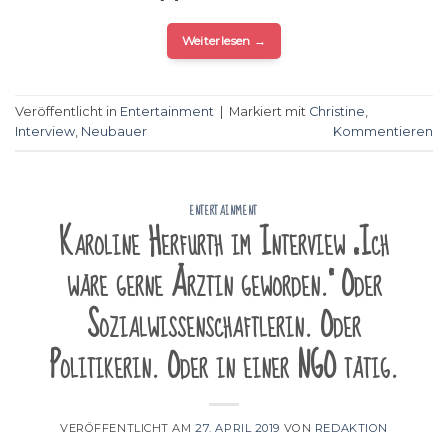
Weiterlesen
→
Veröffentlicht in
Entertainment
|
Markiert mit
Christine
,
Interview
,
Neubauer
Kommentieren
ENTERTAINMENT
Karoline Herfurth im Interview „Ich
wäre gerne Ärztin geworden.“ Oder
Sozialwissenschaftlerin. Oder
Politikerin. Oder in einer NGO tätig.
VERÖFFENTLICHT AM
27. APRIL 2019
VON
REDAKTION