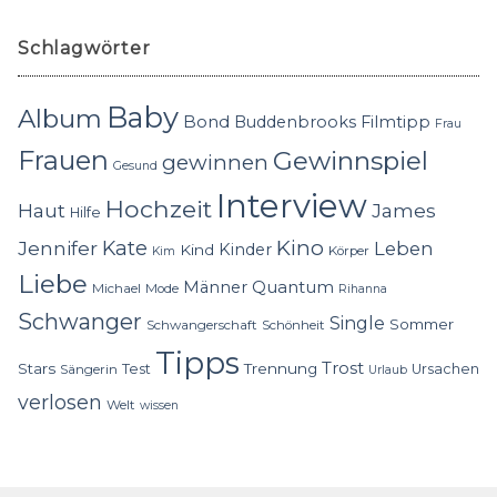
Schlagwörter
Baby
Album
Bond
Buddenbrooks
Filmtipp
Frau
Frauen
Gewinnspiel
gewinnen
Gesund
Interview
Hochzeit
Haut
James
Hilfe
Kino
Jennifer
Kate
Leben
Kinder
Kind
Körper
Kim
Liebe
Quantum
Männer
Michael
Mode
Rihanna
Schwanger
Single
Sommer
Schwangerschaft
Schönheit
Tipps
Trost
Stars
Trennung
Test
Ursachen
Sängerin
Urlaub
verlosen
Welt
wissen