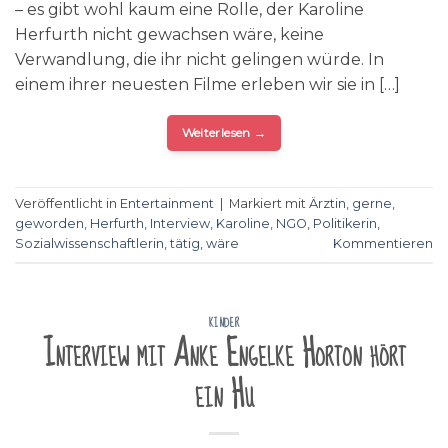
– es gibt wohl kaum eine Rolle, der Karoline
Herfurth nicht gewachsen wäre, keine
Verwandlung, die ihr nicht gelingen würde. In
einem ihrer neuesten Filme erleben wir sie in […]
Weiterlesen
→
Veröffentlicht in
Entertainment
|
Markiert mit
Ärztin
,
gerne
,
geworden
,
Herfurth
,
Interview
,
Karoline
,
NGO
,
Politikerin
,
Sozialwissenschaftlerin
,
tätig
,
wäre
Kommentieren
KINDER
Interview mit Anke Engelke Horton hört
ein Hu