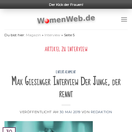
Skip
Der Kick der Frauen!
to
content
Du bist hier:
Magazin
»
Interview
»
Seite 5
ARTIKEL ZU
INTERVIEW
ENTERTAINMENT
Max Giesinger Interview Der Junge, der
rennt
VERÖFFENTLICHT AM
30. MAI 2019
VON
REDAKTION
30