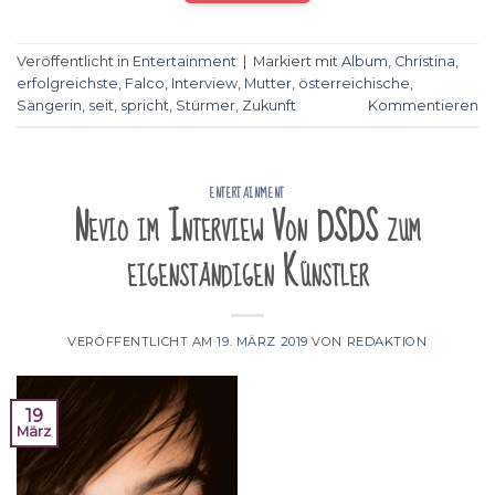
Veröffentlicht in
Entertainment
|
Markiert mit
Album
,
Christina
,
erfolgreichste
,
Falco
,
Interview
,
Mutter
,
österreichische
,
Sängerin
,
seit
,
spricht
,
Stürmer
,
Zukunft
Kommentieren
ENTERTAINMENT
Nevio im Interview Von DSDS zum
eigenständigen Künstler
VERÖFFENTLICHT AM
19. MÄRZ 2019
VON
REDAKTION
19
März