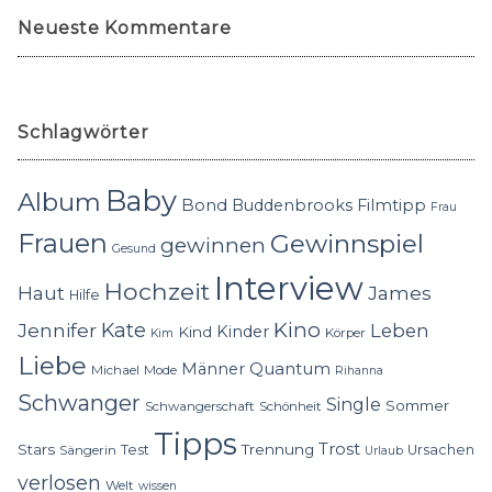
Neueste Kommentare
Schlagwörter
Baby
Album
Bond
Buddenbrooks
Filmtipp
Frau
Frauen
Gewinnspiel
gewinnen
Gesund
Interview
Hochzeit
Haut
James
Hilfe
Kino
Jennifer
Kate
Leben
Kinder
Kind
Körper
Kim
Liebe
Quantum
Männer
Michael
Mode
Rihanna
Schwanger
Single
Sommer
Schwangerschaft
Schönheit
Tipps
Trost
Stars
Trennung
Test
Ursachen
Sängerin
Urlaub
verlosen
Welt
wissen