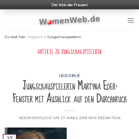
Skip
Der Kick der Frauen!
to
content
Du bist hier:
Magazin
»
Jungschauspielerin
ARTIKEL ZU
JUNGSCHAUSPIELERIN
ENTERTAINMENT
Jungschauspielerin Martyna Eder:
Fenster mit Ausblick auf den Durchbruch
VERÖFFENTLICHT AM
27. MÄRZ 2019
VON
REDAKTION
27