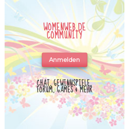
WOMENWEB.DE
COMMUNITY
Anmelden
CHAT, GEWINNSPIELE,
FORUM, GAMES & MEHR