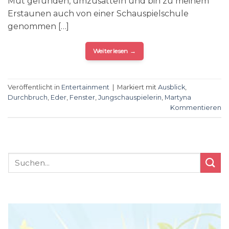
Mut gefunden, umzusatteln und bin zu meinem
Erstaunen auch von einer Schauspielschule
genommen […]
Weiterlesen
→
Veröffentlicht in
Entertainment
|
Markiert mit
Ausblick
,
Durchbruch
,
Eder
,
Fenster
,
Jungschauspielerin
,
Martyna
Kommentieren