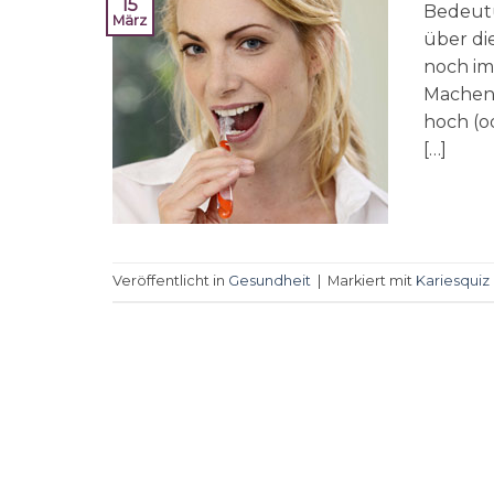
15
Bedeutu
März
über di
noch im
Machen 
hoch (od
[…]
Veröffentlicht in
Gesundheit
|
Markiert mit
Kariesquiz