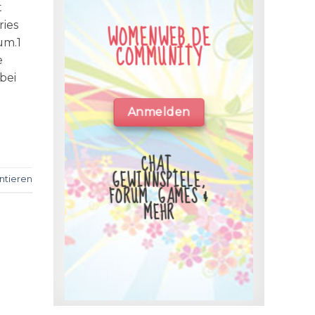
t
ries
WOMENWEB.DE
um.1
COMMUNITY
e
abei
Anmelden
CHAT,
GEWINNSPIELE,
tieren
FORUM, GAMES &
MEHR