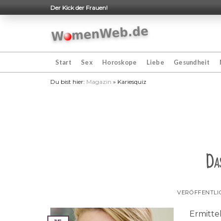
Skip
Der Kick der Frauen!
to
content
Start
Sex
Horoskope
Liebe
Gesundheit
Du bist hier:
Magazin
»
Kariesquiz
Da
VERÖFFENTLI
Ermittel