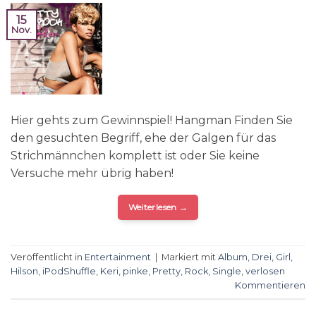
15
Nov.
Hier gehts zum Gewinnspiel! Hangman Finden Sie
den gesuchten Begriff, ehe der Galgen für das
Strichmännchen komplett ist oder Sie keine
Versuche mehr übrig haben!
Weiterlesen
→
Veröffentlicht in
Entertainment
|
Markiert mit
Album
,
Drei
,
Girl
,
Hilson
,
iPodShuffle
,
Keri
,
pinke
,
Pretty
,
Rock
,
Single
,
verlosen
Kommentieren