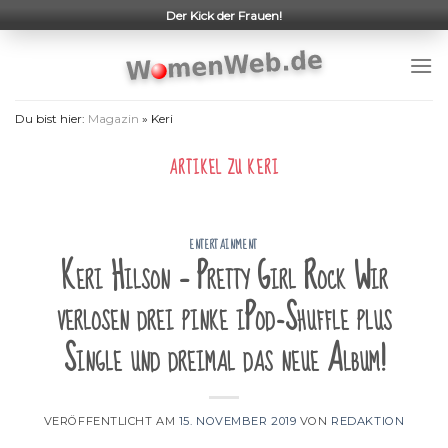
Skip
Der Kick der Frauen!
to
content
Du bist hier:
Magazin
»
Keri
ARTIKEL ZU
KERI
ENTERTAINMENT
Keri Hilson – Pretty Girl Rock Wir
verlosen drei pinke iPod-Shuffle plus
Single und dreimal das neue Album!
VERÖFFENTLICHT AM
15. NOVEMBER 2019
VON
REDAKTION