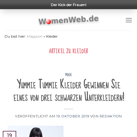
Skip
Der Kick der Frauen!
to
content
Du bist hier:
Magazin
»
Kleider
ARTIKEL ZU
KLEIDER
MODE
Yummie Tummie Kleider Gewinnen Sie
eines von drei schwarzen Unterkleidern!
VERÖFFENTLICHT AM
19. OKTOBER 2019
VON
REDAKTION
19