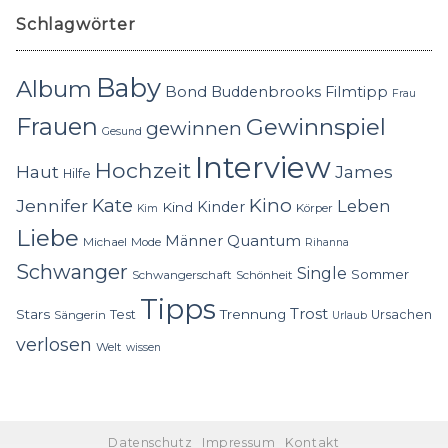
Schlagwörter
Baby
Album
Bond
Buddenbrooks
Filmtipp
Frau
Frauen
Gewinnspiel
gewinnen
Gesund
Interview
Hochzeit
Haut
James
Hilfe
Kino
Jennifer
Kate
Leben
Kinder
Kind
Körper
Kim
Liebe
Quantum
Männer
Michael
Mode
Rihanna
Schwanger
Single
Sommer
Schwangerschaft
Schönheit
Tipps
Trost
Stars
Trennung
Test
Ursachen
Sängerin
Urlaub
verlosen
Welt
wissen
Datenschutz
Impressum
Kontakt