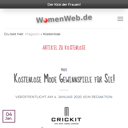
Skip
Der Kick der Frauen!
to
content
Du bist hier:
Magazin
»
Kostenlose
ARTIKEL ZU
KOSTENLOSE
MODE
Kostenlose Mode Gewinnspiele für Sie!
VERÖFFENTLICHT AM
4. JANUAR 2020
VON
REDAKTION
04
Jan.