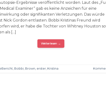
Autopsie-Ergebnisse veröffentlicht worden. Laut des „Fu
Medical Examiner“ gab es keine Anzeichen für eine
nwirkung oder signifikanten Verletzungen. Das würde
t Nick Gordon entlasten. Bobbi Kristinas Freund wird
rfen wird, er habe die Tochter von Whitney Houston s
n als […]
Weiterlesen
→
eBericht
,
Bobbi
,
Brown
,
erster
,
Kristina
Kommen