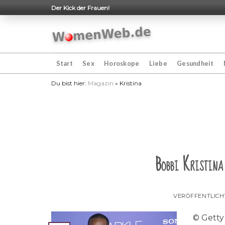
Skip
Der Kick der Frauen!
to
content
Start
Sex
Horoskope
Liebe
Gesundheit
Du bist hier:
Magazin
»
Kristina
Bobbi Kristina
VERÖFFENTLIC
© Getty