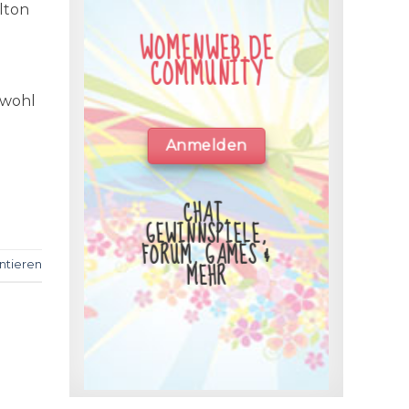
lton
WOMENWEB.DE
COMMUNITY
owohl
Anmelden
CHAT,
GEWINNSPIELE,
FORUM, GAMES &
MEHR
tieren