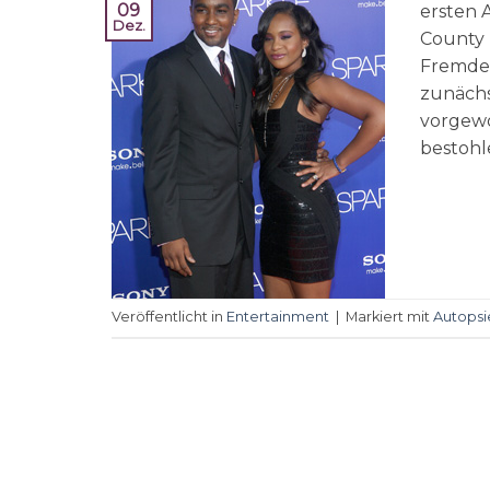
09
ersten 
Dez.
County 
Fremdei
zunächs
vorgewo
bestohle
Veröffentlicht in
Entertainment
|
Markiert mit
Autopsi