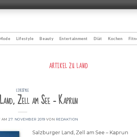
Mode
Lifestyle
Beauty
Entertainment
Diät
Kochen
Fitn
ARTIKEL ZU
LAND
LIFESTYLE
 Land, Zell am See – Kaprun
T AM
27. NOVEMBER 2019
VON
REDAKTION
Salzburger Land, Zell am See – Kaprun