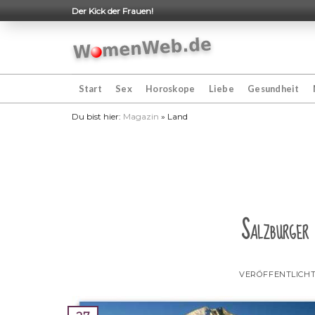
Skip
Der Kick der Frauen!
to
content
Start
Sex
Horoskope
Liebe
Gesundheit
Du bist hier:
Magazin
»
Land
Salzburger
VERÖFFENTLICH