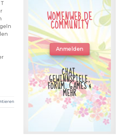
HT
r
WOMENWEB.DE
m
COMMUNITY
geln
llen
Anmelden
er
CHAT,
GEWINNSPIELE,
FORUM, GAMES &
MEHR
tieren