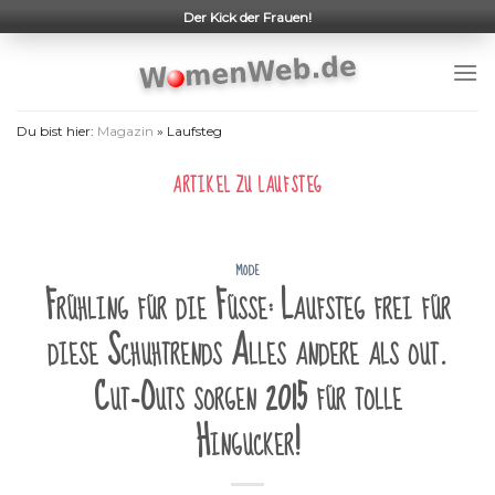
Skip
Der Kick der Frauen!
to
content
Du bist hier:
Magazin
»
Laufsteg
ARTIKEL ZU
LAUFSTEG
MODE
Frühling für die Füße: Laufsteg frei für
diese Schuhtrends Alles andere als out.
Cut-Outs sorgen 2015 für tolle
Hingucker!