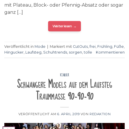
mit Plateau, Block- oder Pfennig-Absatz oder sogar
ganz […]
Weiterlesen
→
Veröffentlicht in
Mode
|
Markiert mit
CutOuts
,
frei
,
Frühling
,
Füße
,
Hingucker
,
Laufsteg
,
Schuhtrends
,
sorgen
,
tolle
Kommentieren
KINDER
Schwangere Models auf dem Laufsteg
Traummaße 90-90-90
VERÖFFENTLICHT AM
6. APRIL 2019
VON
REDAKTION