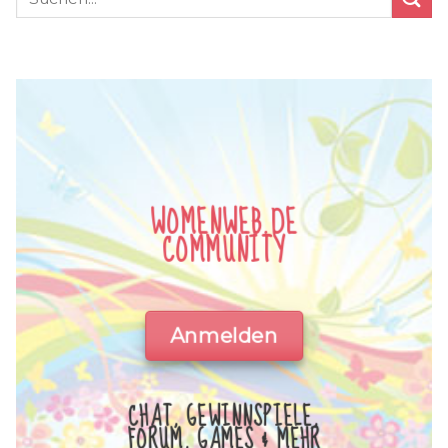
WOMENWEB.DE
COMMUNITY
Anmelden
CHAT, GEWINNSPIELE,
FORUM, GAMES & MEHR