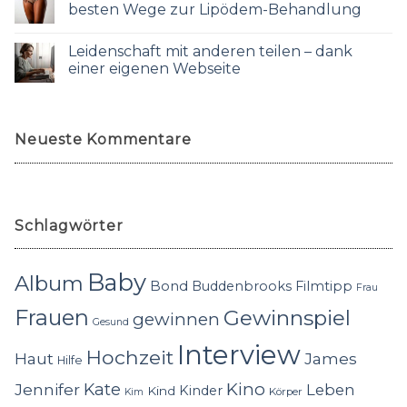
besten Wege zur Lipödem-Behandlung
Leidenschaft mit anderen teilen – dank
einer eigenen Webseite
Neueste Kommentare
Schlagwörter
Baby
Album
Bond
Buddenbrooks
Filmtipp
Frau
Frauen
Gewinnspiel
gewinnen
Gesund
Interview
Hochzeit
Haut
James
Hilfe
Kino
Jennifer
Kate
Leben
Kinder
Kind
Körper
Kim